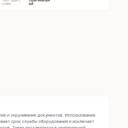
Тип: ориг/
Оригинальн
совм
ый