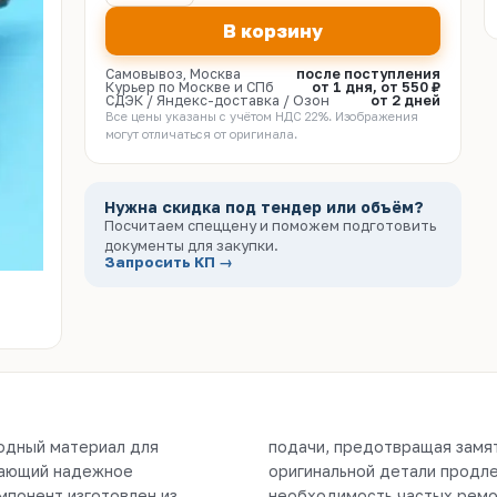
В корзину
Самовывоз, Москва
после поступления
Курьер по Москве и СПб
от 1 дня, от 550 ₽
СДЭК / Яндекс-доставка / Озон
от 2 дней
Все цены указаны с учётом НДС 22%. Изображения
могут отличаться от оригинала.
Нужна скидка под тендер или объём?
Посчитаем спеццену и поможем подготовить
документы для закупки.
Запросить КП →
одный материал для
ентов. Использование
ивающий надежное
вания и исключает
мпонент изготовлен из
яется в оригинальной