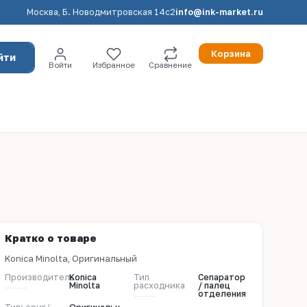
Москва, Б. Новодмитровская 14с2
info@ink-market.ru
Корзина
йти
Войти
Избранное
Сравнение
Кратко о товаре
Konica Minolta, Оригинальный
Производитель
Konica
Тип
Сепаратор
Minolta
расходника
/ палец
отделения