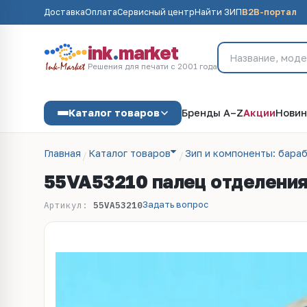
Доставка
Оплата
Сервисный центр
Найти ЗИП
B2B-портал
ink
.
market
Решения для печати с 2001 года
Каталог товаров
Бренды A–Z
Акции
Новин
Главная
Каталог товаров
Зип и компоненты: бараб
55VA53210 палец отделения 
Задать вопрос
Артикул:
55VA53210