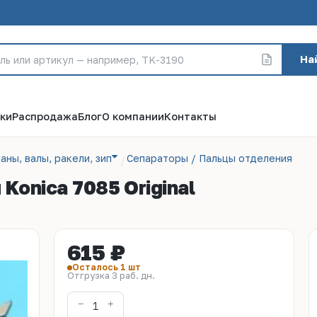
На
ки
Распродажа
Блог
О компании
Контакты
аны, валы, ракели, зип
Сепараторы / Пальцы отделения
Konica 7085 Original
615 ₽
Осталось 1 шт
Отгрузка 3 раб. дн.