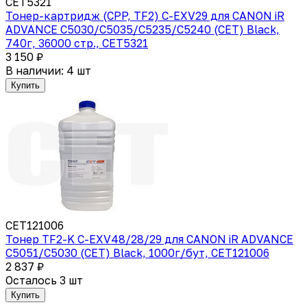
CET5321
Тонер-картридж (CPP, TF2) C-EXV29 для CANON iR
ADVANCE C5030/C5035/C5235/C5240 (CET) Black,
740г, 36000 стр., CET5321
3 150 ₽
В наличии: 4 шт
Купить
CET121006
Тонер TF2-K C-EXV48/28/29 для CANON iR ADVANCE
C5051/C5030 (CET) Black, 1000г/бут, CET121006
2 837 ₽
Осталось 3 шт
Купить