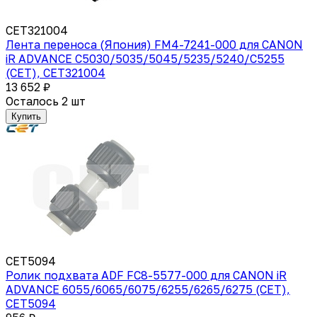
CET321004
Лента переноса (Япония) FM4-7241-000 для CANON
iR ADVANCE C5030/5035/5045/5235/5240/C5255
(CET), CET321004
13 652 ₽
Осталось 2 шт
Купить
CET5094
Ролик подхвата ADF FC8-5577-000 для CANON iR
ADVANCE 6055/6065/6075/6255/6265/6275 (CET),
CET5094