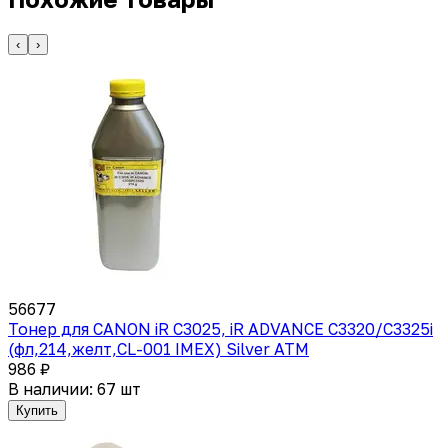
‹
›
56677
Тонер для CANON iR C3025, iR ADVANCE C3320/C3325i
(фл,214,желт,CL-001 IMEX) Silver ATM
986 ₽
В наличии: 67 шт
Купить