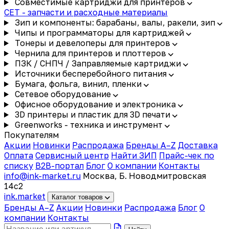
Совместимые картриджи для принтеров
CET - запчасти и расходные материалы
Зип и компоненты: барабаны, валы, ракели, зип
Чипы и программаторы для картриджей
Тонеры и девелоперы для принтеров
Чернила для принтеров и плоттеров
ПЗК / СНПЧ / Заправляемые картриджи
Источники бесперебойного питания
Бумага, фольга, винил, пленки
Сетевое оборудование
Офисное оборудование и электроника
3D принтеры и пластик для 3D печати
Greenworks - техника и инструмент
Покупателям
Акции
Новинки
Распродажа
Бренды A–Z
Доставка
Оплата
Сервисный центр
Найти ЗИП
Прайс-чек по
списку
B2B-портал
Блог
О компании
Контакты
info@ink-market.ru
Москва, Б. Новодмитровская
14с2
ink
.
market
Каталог товаров
Бренды A–Z
Акции
Новинки
Распродажа
Блог
О
компании
Контакты