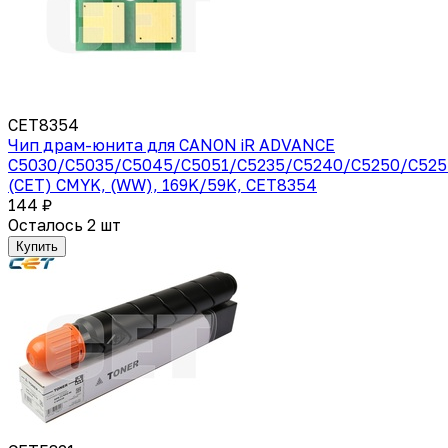
CET8354
Чип драм-юнита для CANON iR ADVANCE
C5030/C5035/C5045/C5051/C5235/C5240/C5250/C525
(CET) CMYK, (WW), 169K/59K, CET8354
144 ₽
Осталось 2 шт
Купить