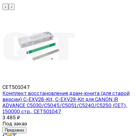
‹
›
CET501047
Комплект восстановления драм-юнита (для старой
версии) C-EXV28-Kit, C-EXV29-Kit для CANON iR
ADVANCE C5030/C5045/C5051/C5240/C5250 (CET),
150000 стр., CET501047
3 485 ₽
Под заказ
Предзаказ