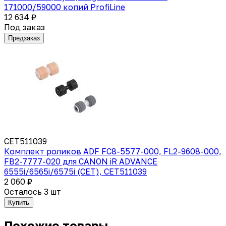
171000/59000 копий ProfiLine
12 634 ₽
Под заказ
Предзаказ
CET511039
Комплект роликов ADF FC8-5577-000, FL2-9608-000,
FB2-7777-020 для CANON iR ADVANCE
6555i/6565i/6575i (CET), CET511039
2 060 ₽
Осталось 3 шт
Купить
Похожие товары