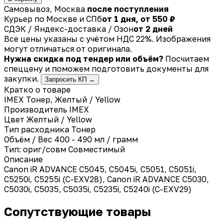
Самовывоз, Москва
после поступления
Курьер по Москве и СПб
от 1 дня, от 550 ₽
СДЭК / Яндекс-доставка / Озон
от 2 дней
Все цены указаны с учётом НДС 22%. Изображения
могут отличаться от оригинала.
Нужна скидка под тендер или объём?
Посчитаем
спеццену и поможем подготовить документы для
закупки.
Запросить КП →
Кратко о товаре
IMEX Тонер, Желтый / Yellow
Производитель
IMEX
Цвет
Желтый / Yellow
Тип расходника
Тонер
Объём / Вес
400 - 490 мл / грамм
Тип: ориг/совм
Совместимый
Описание
Canon iR ADVANCE C5045, C5045i, C5051, C5051i,
C5250i, C5255i (C-EXV28), Canon iR ADVANCE C5030,
C5030i, C5035, C5035i, C5235i, C5240i (C-EXV29)
Сопутствующие товары