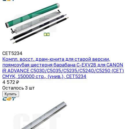
CET5234
Компл. восст. драм-юнита для старой версии,
прямозубая шестерня барабана C-EXV28 для CANON
iR ADVANCE C5030/C5035/C5235/C5240/C5250 (CET)
CMYK, 150000 стр., (унив.), CET5234
4 572 ₽
Осталось 3 шт
Купить