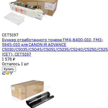
CET5197
Бункер отработанного тонера FM4-8400-010, FM3-
5945-010 для CANON iR ADVANCE
C5030/C5035/C5045/C5051/C5235/C5240/C5250/C525
(CET), CET5197
1 576 ₽
Осталось 1 шт
Купить