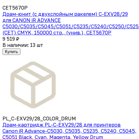
CET5670P
Драм-юнит (c двухслойным ракелем) C-EXV28/29
для CANON iR ADVANCE
C5030/C5035/C5045/C5051/C5235/C5240/C5250/C525
(CET) CMYK, 150000 стр., (унив.), CET5670P
9 519 ₽
В наличии: 13 шт
Купить
PL_C-EXV29/28_COLOR_DRUM
Драм-картридж PL-C-EXV29/28 для принтеров
Canon iR Advance-C5030, C5035, C5235, C5240, C5045,
C5051 Black, Cyan, Magenta, Yellow Drum