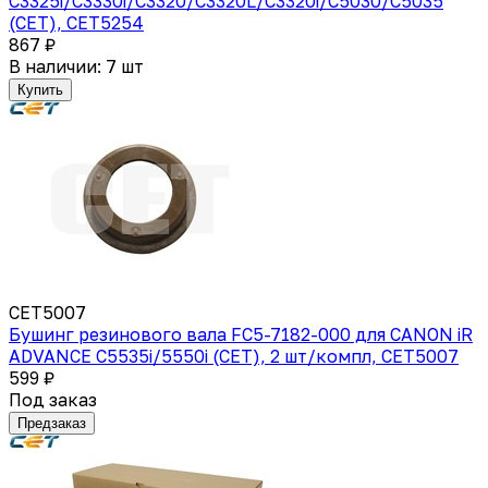
C3325i/C3330i/C3320/C3320L/C3320i/C5030/C5035
(CET), CET5254
867 ₽
В наличии: 7 шт
Купить
CET5007
Бушинг резинового вала FC5-7182-000 для CANON iR
ADVANCE C5535i/5550i (CET), 2 шт/компл, CET5007
599 ₽
Под заказ
Предзаказ