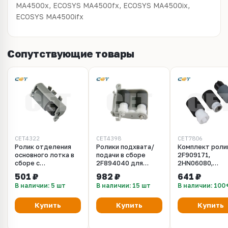
MA4500x, ECOSYS MA4500fx, ECOSYS MA4500ix,
ECOSYS MA4500ifx
Сопутствующие товары
CET4322
CET4398
CET7806
Ролик отделения
Ролики подхвата/
Комплект роли
основного лотка в
подачи в сборе
2F909171,
сборе с
2F894040 для
2HN06080,
держателем
KYOCERA FS-
2F906230 для
501 ₽
982 ₽
641 ₽
2F909170 для
2000D/2020D/3920DN/4020DN/3900DN
KYOCERA
В наличии: 5 шт
В наличии: 15 шт
В наличии: 100
KYOCERA FS-
(CET), CET4398
2100DN/4100D
2000D/3900DN/4000DN/2020D/3920DN/4020DN
TASKalfa 255/3
(CET), CET4322
(CET), CET7806,
Купить
Купить
Купить
CET7806R