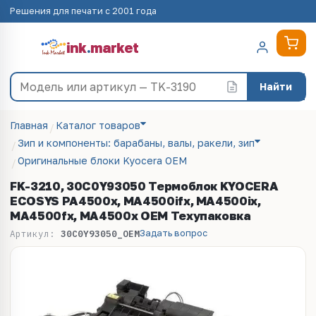
Решения для печати с 2001 года
ink
.
market
Найти
Главная
Каталог товаров
Зип и компоненты: барабаны, валы, ракели, зип
Оригинальные блоки Kyocera OEM
FK-3210, 30C0Y93050 Термоблок KYOCERA
ECOSYS PA4500x, MA4500ifx, MA4500ix,
MA4500fx, MA4500x OEM Техупаковка
Задать вопрос
Артикул:
30C0Y93050_OEM