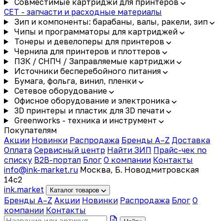
Совместимые картриджи для принтеров
CET - запчасти и расходные материалы
Зип и компоненты: барабаны, валы, ракели, зип
Чипы и программаторы для картриджей
Тонеры и девелоперы для принтеров
Чернила для принтеров и плоттеров
ПЗК / СНПЧ / Заправляемые картриджи
Источники бесперебойного питания
Бумага, фольга, винил, пленки
Сетевое оборудование
Офисное оборудование и электроника
3D принтеры и пластик для 3D печати
Greenworks - техника и инструмент
Покупателям
Акции
Новинки
Распродажа
Бренды A–Z
Доставка
Оплата
Сервисный центр
Найти ЗИП
Прайс-чек по
списку
B2B-портал
Блог
О компании
Контакты
info@ink-market.ru
Москва, Б. Новодмитровская
14с2
ink
.
market
Каталог товаров
Бренды A–Z
Акции
Новинки
Распродажа
Блог
О
компании
Контакты