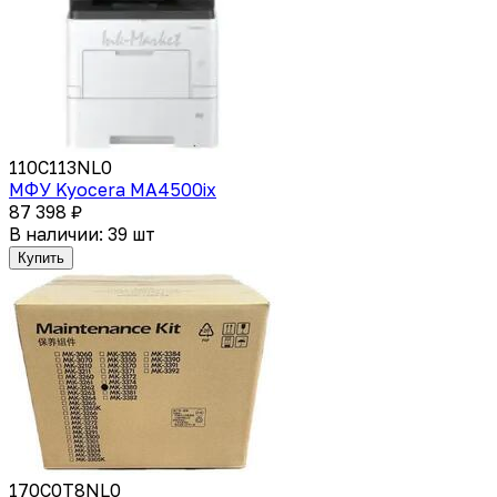
110C113NL0
МФУ Kyocera MA4500ix
87 398 ₽
В наличии: 39 шт
Купить
170C0T8NL0