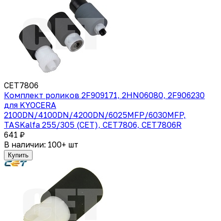
CET7806
Комплект роликов 2F909171, 2HN06080, 2F906230
для KYOCERA
2100DN/4100DN/4200DN/6025MFP/6030MFP,
TASKalfa 255/305 (CET), CET7806, CET7806R
641 ₽
В наличии: 100+ шт
Купить