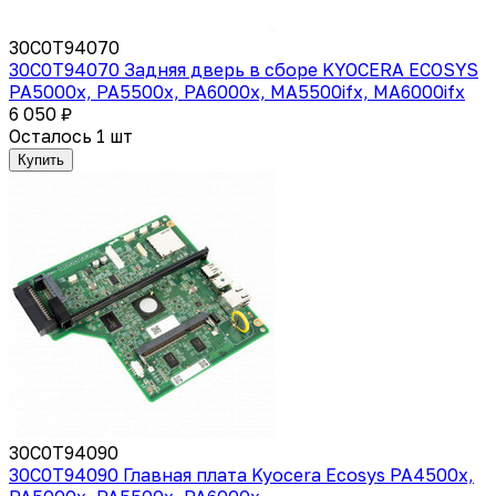
30C0T94070
30C0T94070 Задняя дверь в сборе KYOCERA ECOSYS
PA5000x, PA5500x, PA6000x, MA5500ifx, MA6000ifx
6 050 ₽
Осталось 1 шт
Купить
30C0T94090
30C0T94090 Главная плата Kyocera Ecosys PA4500x,