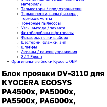
материалы
Термисторы / предохранители
Термопленки, валы фьюзера,
термоэлементы
Тонерные пылесосы
Узлы выхода / захвата
Фотобарабаны и фотовалы
Фьюзеры, печки в сборе
Шестерни, флажки, зип
Шлейфы
Экраны / панели управления
ЗИП Epson
Оригинальные блоки Kyocera OEM
Блок проявки DV-3110 для
KYOCERA ECOSYS
PA4500x, PA5000x,
PA5500x, PA6000x,