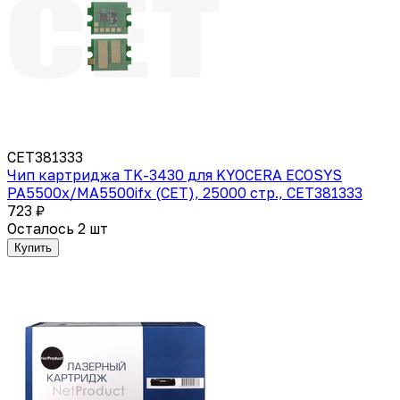
CET381333
Чип картриджа TK-3430 для KYOCERA ECOSYS
PA5500x/MA5500ifx (CET), 25000 стр., CET381333
723 ₽
Осталось 2 шт
Купить