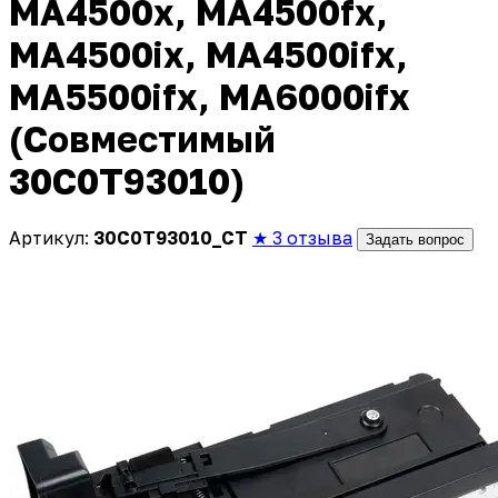
MA4500x, MA4500fx,
MA4500ix, MA4500ifx,
MA5500ifx, MA6000ifx
(Совместимый
30C0T93010)
Артикул:
30C0T93010_CT
★ 3 отзыва
Задать вопрос