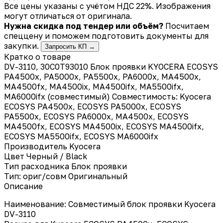
Все цены указаны с учётом НДС 22%. Изображения
могут отличаться от оригинала.
Нужна скидка под тендер или объём?
Посчитаем
спеццену и поможем подготовить документы для
закупки.
Запросить КП →
Кратко о товаре
DV-3110, 30C0T93010 Блок проявки KYOCERA ECOSYS
PA4500x, PA5000x, PA5500x, PA6000x, MA4500x,
MA4500fx, MA4500ix, MA4500ifx, MA5500ifx,
MA6000ifx (совместимый) Совместимость: Kyocera
ECOSYS PA4500x, ECOSYS PA5000x, ECOSYS
PA5500x, ECOSYS PA6000x, MA4500x, ECOSYS
MA4500fx, ECOSYS MA4500ix, ECOSYS MA4500ifx,
ECOSYS MA5500ifx, ECOSYS MA6000ifx
Производитель
Kyocera
Цвет
Черный / Black
Тип расходника
Блок проявки
Тип: ориг/совм
Оригинальный
Описание
Наименование: Совместимый блок проявки Kyocera
DV-3110