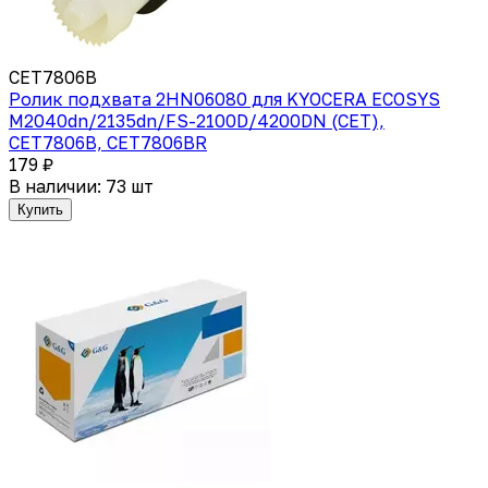
CET7806B
Ролик подхвата 2HN06080 для KYOCERA ECOSYS
M2040dn/2135dn/FS-2100D/4200DN (CET),
CET7806B, CET7806BR
179 ₽
В наличии: 73 шт
Купить