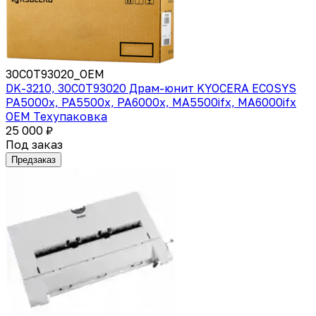
30C0T93020_OEM
DK-3210, 30C0T93020 Драм-юнит KYOCERA ECOSYS
PA5000x, PA5500x, PA6000x, MA5500ifx, MA6000ifx
OEM Техупаковка
25 000 ₽
Под заказ
Предзаказ