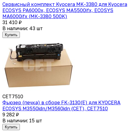
Сервисный комплект Kyocera MK-3380 для Kyocera
ECOSYS PA6000x, ECOSYS MA5500ifx, ECOSYS
MA6000ifx (МК-3380 500K)
31 410 ₽
В наличии: 43 шт
Купить
CET7510
Фьюзер (печка) в сборе FK-3130(E) для KYOCERA
ECOSYS M3550idn/M3560idn (CET), CET7510
9 282 ₽
В наличии: 15 шт
Купить