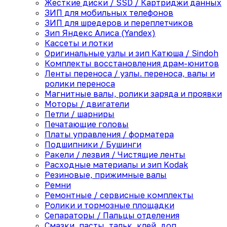
Жесткие диски / SSD / Картриджи данных
ЗИП для мобильных телефонов
ЗИП для шредеров и переплетчиков
Зип Яндекс Алиса (Yandex)
Кассеты и лотки
Оригинальные узлы и зип Катюша / Sindoh
Комплекты восстановления драм-юнитов
Ленты переноса / узлы. переноса, валы и
ролики переноса
Магнитные валы, ролики заряда и проявки
Моторы / двигатели
Петли / шарниры
Печатающие головы
Платы управления / форматера
Подшипники / Бушинги
Ракели / лезвия / Чистящие ленты
Расходные материалы и зип Kodak
Резиновые, прижимные валы
Ремни
Ремонтные / сервисные комплекты
Ролики и тормозные площадки
Сепараторы / Пальцы отделения
Смазки, пасты, тальк, клей, доп.