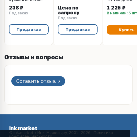
TRANS R 2FG17160
принтеров Kyo
238 ₽
Цена по
1 225 ₽
FS 9130DN, 953
запросу
Под заказ
В наличии: 5 ш
Под заказ
Предзаказ
Предзаказ
Купить
Отзывы и вопросы
Оставить отзыв
ink
.
market
© ink.market / Инк-Маркет.ру, 2001–2026 ·
Политика
конфиденциальности