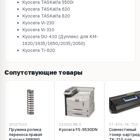
Kyocera TASKalfa 5500i
Kyocera TASKalfa 620
Kyocera TASKalfa 820
Kyocera Vi-230
Kyocera Vi-310
Kyocera DU-410 (Дуплекс для KM-
1620/1635/1650/2035/2050)
Kyocera Ti-820
Сопутствующие товары
2FG17160
1102G13NL0
CT-KYO-TK-710
Пружина ролика
Kyocera FS-9530DN
Совместимый
переноса правая
тонер-картри
Kyocera SPRING
TK-710 для