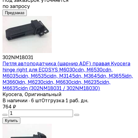
по запросу
Предзаказ
302NM18031
Петля автоподатчика (шарнир ADF) правая Kyocera
hinge right для ECOSYS M6030cdn, M6530cdn,
M6035cidn, M6535cidn, M3145dn, M3645dn, M3655idn,
M3660idn, M6230cidn, M6630cidn, M6235cidn,
M6635cidn (302NM18031 / 302NM18030)
Kyocera, Оригинальный
В наличии · 6 шт
Отгрузка 1 раб. дн.
764 ₽
Купить