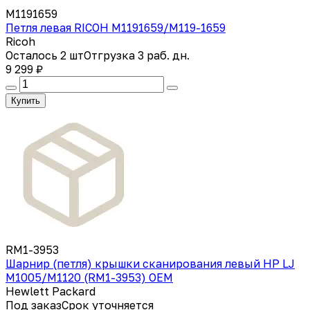
M1191659
Петля левая RICOH M1191659/M119-1659
Ricoh
Осталось 2 шт
Отгрузка 3 раб. дн.
9 299 ₽
Купить
RM1-3953
Шарнир (петля) крышки сканирования левый HP LJ
M1005/M1120 (RM1-3953) OEM
Hewlett Packard
Под заказ
Срок уточняется