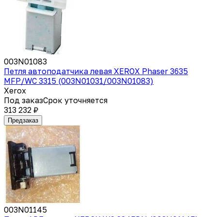
003N01083
Петля автоподатчика левая XEROX Phaser 3635
MFP/WC 3315 (003N01031/003N01083)
Xerox
Под заказ
Срок уточняется
313 232 ₽
Предзаказ
003N01145