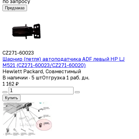
по запросу
Предзаказ
CZ271-60023
Шарнир (петля) автоподатчика ADF левый HP LJ
M521 (CZ271-60023/CZ271-60020)
Hewlett Packard, Совместимый
В наличии · 5 шт
Отгрузка 1 раб. дн.
1 162 ₽
Купить