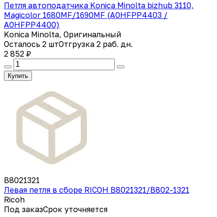
Петля автоподатчика Konica Minolta bizhub 3110,
Magicolor 1680MF/1690MF (A0HFPP4403 /
A0HFPP4400)
Konica Minolta, Оригинальный
Осталось 2 шт
Отгрузка 2 раб. дн.
2 852 ₽
Купить
B8021321
Левая петля в сборе RICOH B8021321/B802-1321
Ricoh
Под заказ
Срок уточняется