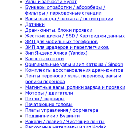
Узлы и запчасти Булат
Бункеры отработки / абсорберы /
фильтры / парковочные станции
Валы выхода / захвата / регистрации
Датчики
Драм-юниты, блоки проявки
Жесткие диски / SSD / Картриджи данных
ЗИП для мобильных телефонов
ЗИП для шредеров и переплетчиков
Зип Яндекс Алиса (Yandex)
Кассеты и лотки
Оригинальные узлы и зип Катюша / Sindoh
Комплекты восстановления драм-юнитов
Ленты переноса / узлы. переноса, валы и
ролики переноса
Магнитные валы, ролики заряда и проявки
Моторы / двигатели
Петли / шарниры
Печатающие головы
Платы управления / форматера
Подшипники / Бушинги
Ракели / лезвия / Чистящие ленты
Расходные материалы и зип Kodak