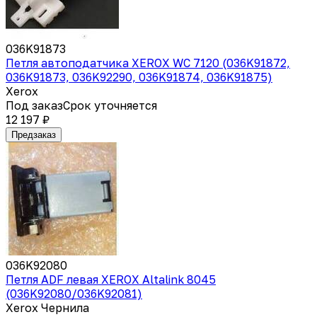
036K91873
Петля автоподатчика XEROX WC 7120 (036K91872,
036K91873, 036K92290, 036K91874, 036K91875)
Xerox
Под заказ
Срок уточняется
12 197 ₽
Предзаказ
036K92080
Петля ADF левая XEROX Altalink 8045
(036K92080/036K92081)
Xerox Чернила