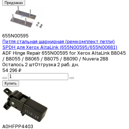
Предзаказ
655N00595
Петля стальная шарнирная (ремкомплект петли)
SPDH для Xerox AltaLink (655N00595/655N00681)
ADF Hinge Repair 655N00595 for Xerox AltaLink B8045
/ B8055 / B8065 / B8075 / B8090 / Nuvera 288
Осталось 2 шт
Отгрузка 2 раб. дн.
54 296 ₽
Купить
A0HFPP4403