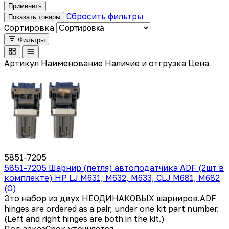
Применить
Сбросить фильтры
Показать товары
Сортировка
Фильтры
Артикул
Наименование
Наличие и отгрузка
Цена
5851-7205
5851-7205 Шарнир (петля) автоподатчика ADF (2шт в
комплекте) HP LJ M631, M632, M633, CLJ M681, M682
(O)
Это набор из двух НЕОДИНАКОВЫХ шарниров.ADF
hinges are ordered as a pair, under one kit part number.
(Left and right hinges are both in the kit.)
Под заказ
Срок уточняется