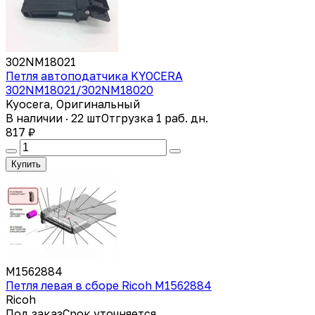
302NM18021
Петля автоподатчика KYOCERA
302NM18021/302NM18020
Kyocera, Оригинальный
В наличии · 22 шт
Отгрузка 1 раб. дн.
817 ₽
Купить
M1562884
Петля левая в сборе Ricoh M1562884
Ricoh
Под заказ
Срок уточняется