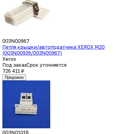
003N00967
Петля крышки/автоподатчика XEROX M20
(003N00939/003N00967)
Xerox
Под заказ
Срок уточняется
726 411 ₽
Предзаказ
003N01018