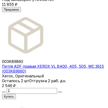
11 855 ₽
Предзаказ
003K89860
Петля ADF правая XEROX VL B400, 405, 505, WC 3615
(003K89860)
Xerox, Оригинальный
Осталось 2 шт
Отгрузка 2 раб. дн.
2 546 ₽
Купить