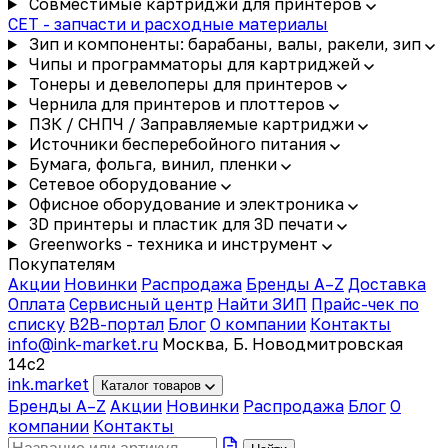
Совместимые картриджи для принтеров
CET - запчасти и расходные материалы
Зип и компоненты: барабаны, валы, ракели, зип
Чипы и программаторы для картриджей
Тонеры и девелоперы для принтеров
Чернила для принтеров и плоттеров
ПЗК / СНПЧ / Заправляемые картриджи
Источники бесперебойного питания
Бумага, фольга, винил, пленки
Сетевое оборудование
Офисное оборудование и электроника
3D принтеры и пластик для 3D печати
Greenworks - техника и инструмент
Покупателям
Акции
Новинки
Распродажа
Бренды A–Z
Доставка
Оплата
Сервисный центр
Найти ЗИП
Прайс-чек по
списку
B2B-портал
Блог
О компании
Контакты
info@ink-market.ru
Москва, Б. Новодмитровская
14с2
ink
.
market
Каталог товаров
Бренды A–Z
Акции
Новинки
Распродажа
Блог
О
компании
Контакты