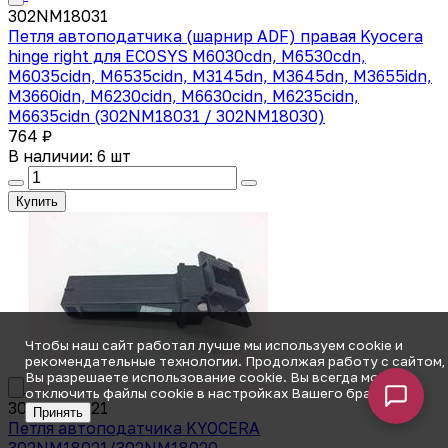
302NM18031
Петля автоподатчика (шарнир ADF) правая Kyocera
hinge right для ECOSYS M6030cdn, M6530cdn,
M6035cidn, M6535cidn, M3145dn, M3645dn, M3655idn,
M3660idn, M6230cidn, M6630cidn, M6235cidn,
M6635cidn (302NM18031 / 302NM18030)
764 ₽
В наличии: 6 шт
Купить
Чтобы наш сайт работал лучше мы используем cookie и
рекомендательные технологии. Продолжая работу с сайтом,
Вы разрешаете использование cookie. Вы всегда можете
отключить файлы cookie в настройках Вашего браузера.
302NM18021
Принять
Петля автоподатчика KYOCERA
302NM18021/302NM18020