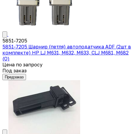
5851-7205
5851-7205 Шарнир (петля) автоподатчика ADF (2шт в
комплекте) HP LJ M631, M632, M633, CLJ M681, M682
(O)
Цена по запросу
Под заказ
Предзаказ