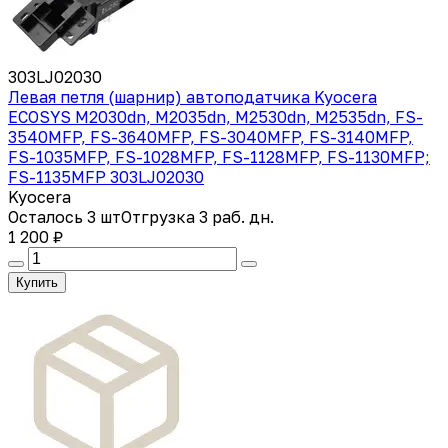
303LJ02030
Левая петля (шарнир) автоподатчика Kyocera
ECOSYS M2030dn, M2035dn, M2530dn, M2535dn, FS-
3540MFP, FS-3640MFP, FS-3040MFP, FS-3140MFP,
FS-1035MFP, FS-1028MFP, FS-1128MFP, FS-1130MFP;
FS-1135MFP 303LJ02030
Kyocera
Осталось 3 шт
Отгрузка 3 раб. дн.
1 200 ₽
Купить