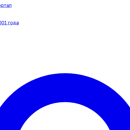
ортал
001 года