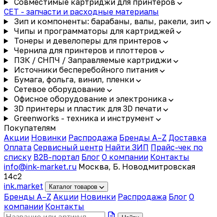
Совместимые картриджи для принтеров
CET - запчасти и расходные материалы
Зип и компоненты: барабаны, валы, ракели, зип
Чипы и программаторы для картриджей
Тонеры и девелоперы для принтеров
Чернила для принтеров и плоттеров
ПЗК / СНПЧ / Заправляемые картриджи
Источники бесперебойного питания
Бумага, фольга, винил, пленки
Сетевое оборудование
Офисное оборудование и электроника
3D принтеры и пластик для 3D печати
Greenworks - техника и инструмент
Покупателям
Акции
Новинки
Распродажа
Бренды A–Z
Доставка
Оплата
Сервисный центр
Найти ЗИП
Прайс-чек по
списку
B2B-портал
Блог
О компании
Контакты
info@ink-market.ru
Москва, Б. Новодмитровская
14с2
ink
.
market
Каталог товаров
Бренды A–Z
Акции
Новинки
Распродажа
Блог
О
компании
Контакты