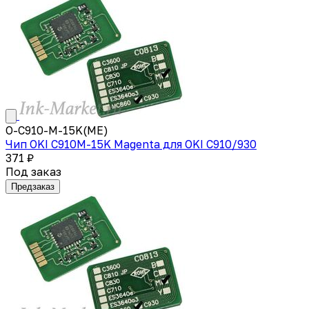
O-C910-M-15K(ME)
Чип OKI C910M-15K Magenta для OKI C910/930
371 ₽
Под заказ
Предзаказ