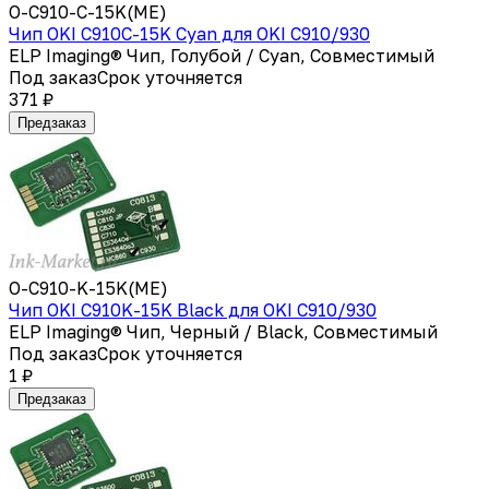
O-C910-C-15K(ME)
Чип OKI C910C-15K Cyan для OKI C910/930
ELP Imaging® Чип, Голубой / Cyan, Совместимый
Под заказ
Срок уточняется
371 ₽
Предзаказ
O-C910-K-15K(ME)
Чип OKI C910K-15K Black для OKI C910/930
ELP Imaging® Чип, Черный / Black, Совместимый
Под заказ
Срок уточняется
1 ₽
Предзаказ