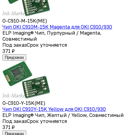
O-C910-M-15K(ME)
Чип OKI C910M-15K Magenta для OKI C910/930
ELP Imaging® Чип, Пурпурный / Magenta,
Совместимый
Под заказ
Срок уточняется
371 ₽
Предзаказ
O-C910-Y-15K(ME)
Чип OKI C910Y-15K Yellow для OKI C910/930
ELP Imaging® Чип, Желтый / Yellow, Совместимый
Под заказ
Срок уточняется
371 ₽
Предзаказ