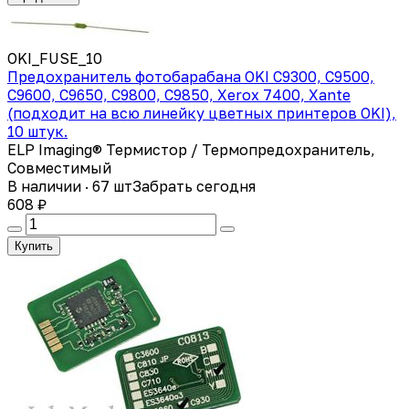
OKI_FUSE_10
Предохранитель фотобарабана OKI C9300, C9500,
C9600, C9650, C9800, C9850, Xerox 7400, Xante
(подходит на всю линейку цветных принтеров OKI),
10 штук.
ELP Imaging® Термистор / Термопредохранитель,
Совместимый
В наличии · 67 шт
Забрать сегодня
608 ₽
Купить