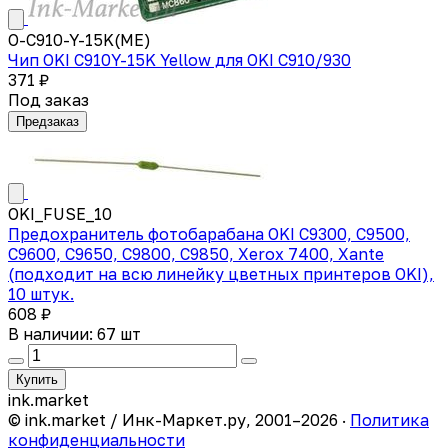
O-C910-Y-15K(ME)
Чип OKI C910Y-15K Yellow для OKI C910/930
371 ₽
Под заказ
Предзаказ
OKI_FUSE_10
Предохранитель фотобарабана OKI C9300, C9500,
C9600, C9650, C9800, C9850, Xerox 7400, Xante
(подходит на всю линейку цветных принтеров OKI),
10 штук.
608 ₽
В наличии: 67 шт
Купить
ink
.
market
© ink.market / Инк-Маркет.ру, 2001–2026 ·
Политика
конфиденциальности