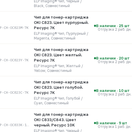
ELP Imaging® Чип, Черный /
Black, Совместимый
Чип для тонер-картриджа
OKI C823. Цвет пурпурный.
В наличии · 25 шт
P-CH-OC823M-7K
Ресурс 7K
Отгрузка 2 раб. дн.
ELP Imaging® Чип, Пурпурный /
Magenta, Совместимый
Чип для тонер-картриджа
OKI C823. Цвет желтый.
В наличии · 20 шт
P-CH-OC823Y-7K
Ресурс 7K
Отгрузка 2 раб. дн.
ELP Imaging® Чип, Желтый /
Yellow, Совместимый
Чип для тонер-картриджа
OKI C823. Цвет голубой.
В наличии · 10 шт
P-CH-OC823C-7K
Ресурс 7K
Отгрузка 2 раб. дн.
ELP Imaging® Чип, Голубой /
Cyan, Совместимый
Чип для тонер-картриджа
OKI C833/C843. Цвет
В наличии · 9 шт
ELP-CH-OC833K-10K
черный. Ресурс 10K
Отгрузка 1 раб. дн.
ELP Imaging® Чип, Черный /