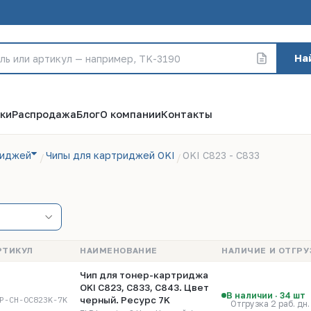
На
ки
Распродажа
Блог
О компании
Контакты
риджей
Чипы для картриджей OKI
OKI C823 - C833
РТИКУЛ
НАИМЕНОВАНИЕ
НАЛИЧИЕ И ОТГРУ
Чип для тонер-картриджа
OKI C823, C833, C843. Цвет
В наличии · 34 шт
P-CH-OC823K-7K
черный. Ресурс 7K
Отгрузка 2 раб. дн.