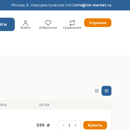
Москва, Б. Новодмитровская 14с2
info@ink-market.ru
Корзина
йти
Войти
Избранное
Сравнение
ЗКА
ЦЕНА
599 ₽
Купить