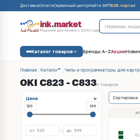
Доставка
Оплата
Сервисный центр
Найти ЗИП
B2B-портал
ink
.
market
Решения для печати с 2001 года
Каталог товаров
Бренды A–Z
Акции
Новин
Главная
Каталог
Чипы и программаторы для карт
OKI C823 - C833
8 товаров
Цена
529
599
А
—
EL