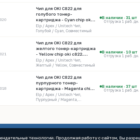
Чип для OKI C822 для
голубого тонер-
В наличии · 31 шт
020
картриджа - Cyan chip oki
Отгрузка 1 раб. дн.
c822. Ресурс 7300 страниц
Elp / Apex / Unitech Чип,
Голубой / Cyan, Совместимый
Чип для OKI C822 для
желтого тонер-картриджа
В наличии · 10 шт
021
- Yellow chip oki c822.
Отгрузка 1 раб. дн.
Ресурс 7300 страниц
Elp / Apex / Unitech Чип,
Желтый / Yellow, Совместимый
Чип для OKI C822 для
пурпурного тонер-
В наличии · 37 шт
018
картриджа - Magenta chip
Отгрузка 1 раб. дн.
oki c822. Ресурс 7300
Elp / Apex / Unitech Чип,
страниц
Пурпурный / Magenta,
Совместимый
мендательные технологии. Продолжая работу с сайтом, Вы разреш
к-Маркет.ру, 2001–2026 ·
Политика конфиденциальности