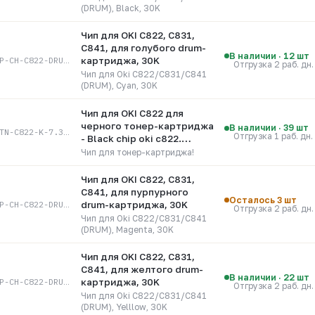
(DRUM), Black, 30K
Чип для OKI C822, C831,
C841, для голубого drum-
В наличии · 12 шт
ELP-CH-C822-DRUM-C
картриджа, 30K
Отгрузка 2 раб. дн.
Чип для Oki C822/C831/C841
(DRUM), Cyan, 30K
Чип для OKI C822 для
черного тонер-картриджа
В наличии · 39 шт
O-TN-C822-K-7.3K(EUR/ME)
Отгрузка 1 раб. дн.
- Black chip oki c822.
Ресурс 7000 страниц
Чип для тонер-картриджа!
Чип для OKI C822, C831,
C841, для пурпурного
Осталось 3 шт
ELP-CH-C822-DRUM-M
drum-картриджа, 30K
Отгрузка 2 раб. дн.
Чип для Oki C822/C831/C841
(DRUM), Magenta, 30K
Чип для OKI C822, C831,
C841, для желтого drum-
В наличии · 22 шт
ELP-CH-C822-DRUM-Y
картриджа, 30K
Отгрузка 2 раб. дн.
Чип для Oki C822/C831/C841
(DRUM), Yelllow, 30K