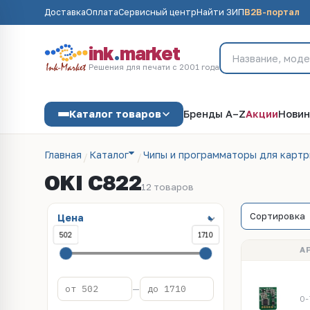
Доставка
Оплата
Сервисный центр
Найти ЗИП
B2B-портал
ink
.
market
Решения для печати с 2001 года
Каталог товаров
Бренды A–Z
Акции
Новин
Главная
Каталог
Чипы и программаторы для карт
OKI C822
12 товаров
Цена
502
1710
А
—