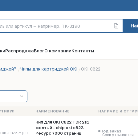
На
ки
Распродажа
Блог
О компании
Контакты
риджей
Чипы для картриджей OKI
OKI C822
РТИКУЛ
НАИМЕНОВАНИЕ
НАЛИЧИЕ И ОТГРУ
Чип для OKI C822 TDR 2в1
желтый - chip oki c822.
Под заказ
O-TDR-C822-Y(EUR/ME)
Ресурс 7000 страниц
Срок уточняется