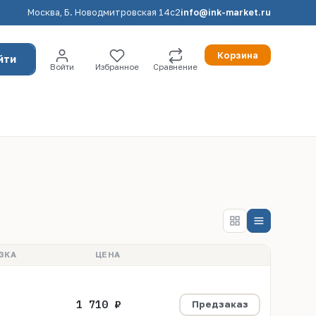
Москва, Б. Новодмитровская 14с2
info@ink-market.ru
Корзина
йти
Войти
Избранное
Сравнение
ЗКА
ЦЕНА
1 710 ₽
Предзаказ