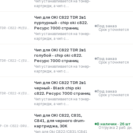
Чип устанавливается на тонер-
картридж, а чип с
фотобарабана необходимо
снять!
Чип для OKI C822 TDR 2в1
пурпурный - chip oki c822.
Под заказ
O-TDR-C822-M(EUR/ME)
Ресурс 7000 страниц
Срок уточняется
Чип устанавливается на тонер-
картридж, а чип с
фотобарабана необходимо
снять!
Чип для OKI C822 TDR 2в1
голубой - chip oki c822.
Под заказ
O-TDR-C822-C(EUR/ME)
Ресурс 7000 страниц
Срок уточняется
Чип устанавливается на тонер-
картридж, а чип с
фотобарабана необходимо
снять!
Чип для OKI C822 TDR 2в1
черный - Black chip oki
Под заказ
O-TDR-C822-K(EUR/ME)
c822. Ресурс 7000 страниц
Срок уточняется
Чип устанавливается на тонер-
картридж, а чип с
фотобарабана необходимо
снять!
Чип для OKI C822, C831,
C841, для черного drum-
В наличии · 26 шт
ELP-CH-C822-DRUM-K
картриджа, 30K
Отгрузка 2 раб. дн.
Чип для Oki C822/C831/C841