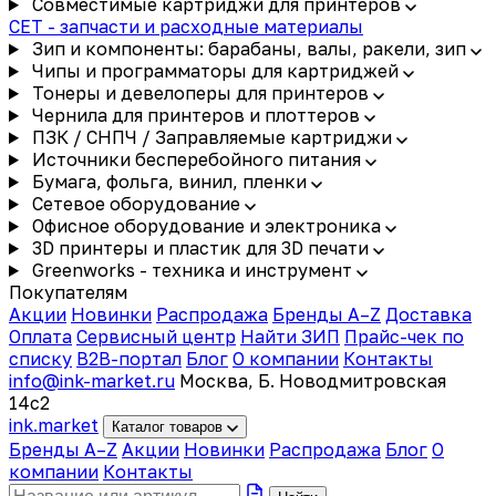
Совместимые картриджи для принтеров
CET - запчасти и расходные материалы
Зип и компоненты: барабаны, валы, ракели, зип
Чипы и программаторы для картриджей
Тонеры и девелоперы для принтеров
Чернила для принтеров и плоттеров
ПЗК / СНПЧ / Заправляемые картриджи
Источники бесперебойного питания
Бумага, фольга, винил, пленки
Сетевое оборудование
Офисное оборудование и электроника
3D принтеры и пластик для 3D печати
Greenworks - техника и инструмент
Покупателям
Акции
Новинки
Распродажа
Бренды A–Z
Доставка
Оплата
Сервисный центр
Найти ЗИП
Прайс-чек по
списку
B2B-портал
Блог
О компании
Контакты
info@ink-market.ru
Москва, Б. Новодмитровская
14с2
ink
.
market
Каталог товаров
Бренды A–Z
Акции
Новинки
Распродажа
Блог
О
компании
Контакты