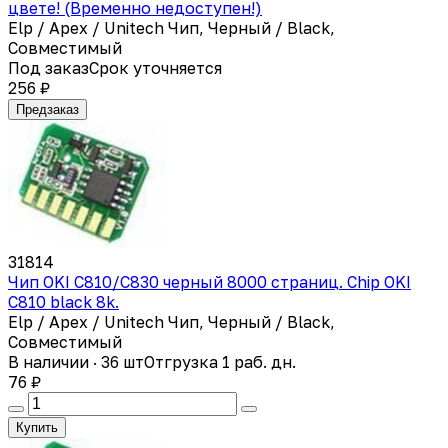
цвете! (Временно недоступен!)
Elp / Apex / Unitech Чип, Черный / Black,
Совместимый
Под заказ
Срок уточняется
256 ₽
Предзаказ
31814
Чип OKI C810/C830 черный 8000 страниц. Chip OKI
C810 black 8k.
Elp / Apex / Unitech Чип, Черный / Black,
Совместимый
В наличии · 36 шт
Отгрузка 1 раб. дн.
76 ₽
Купить