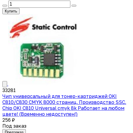
Купить
33281
Чип универсальный для тонер-картриджей OKI
C810/C830 CMYK 8000 страниц. Производство SSC.
Chip OKI C810 Universal cmyk 8k Работает на любом
цвете! (Временно недоступен!)
256 ₽
Под заказ
Предзаказ