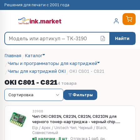
Решения для печати с 2001 года
ink
.
market
Найти
Главная
Каталог
Чипы и программаторы для картриджей
Чипы для картриджей OKI
OKI C801 - C821
OKI C801 - C821
4 товара
Фильтры
33908
Чип OKI C801N, C821N, C821N, C821DN для
черного тонер-картриджа - черный chip.
Ресурс 7000 страниц
Elp / Apex / Unitech Чип, Черный / Black,
Совместимый
В наличии · 8 шт
Отгрузка 1 раб. дн.