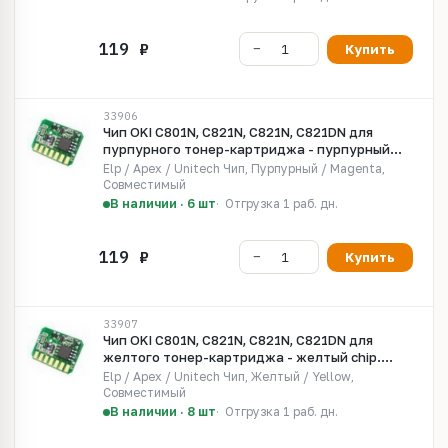
Купить
33906
Чип OKI C801N, C821N, C821N, C821DN для
пурпурного тонер-картриджа - пурпурный
chip. Ресурс 7300 страниц
Elp / Apex / Unitech Чип, Пурпурный / Magenta,
Совместимый
В наличии · 6 шт
Отгрузка 1 раб. дн.
Купить
33907
Чип OKI C801N, C821N, C821N, C821DN для
желтого тонер-картриджа - желтый chip.
Ресурс 7300 страниц
Elp / Apex / Unitech Чип, Желтый / Yellow,
Совместимый
В наличии · 8 шт
Отгрузка 1 раб. дн.