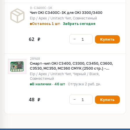
O-C3400C-1K
Чип OKI C3400C-1K для OKI 3300/3400
Elp / Apex / Unitech Чип, Совместимый
Осталось 1 шт
Забрать сегодня
Купить
28948
Смарт-чип OKI C3400, C3300, C3450, C3600,
C3530, MC350, MC360 CMYK (2500 стр.) -
универсальный чип для тонер-картриджа
Elp / Apex / Unitech Чип, Черный / Black,
Совместимый
В наличии · 46 шт
Отгрузка 2 раб. дн.
Купить