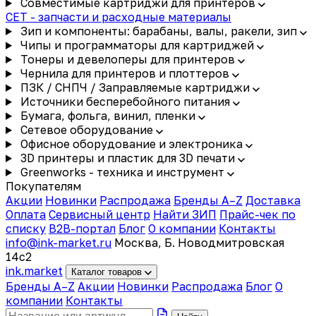
Совместимые картриджи для принтеров
CET - запчасти и расходные материалы
Зип и компоненты: барабаны, валы, ракели, зип
Чипы и программаторы для картриджей
Тонеры и девелоперы для принтеров
Чернила для принтеров и плоттеров
ПЗК / СНПЧ / Заправляемые картриджи
Источники бесперебойного питания
Бумага, фольга, винил, пленки
Сетевое оборудование
Офисное оборудование и электроника
3D принтеры и пластик для 3D печати
Greenworks - техника и инструмент
Покупателям
Акции
Новинки
Распродажа
Бренды A–Z
Доставка
Оплата
Сервисный центр
Найти ЗИП
Прайс-чек по
списку
B2B-портал
Блог
О компании
Контакты
info@ink-market.ru
Москва, Б. Новодмитровская
14с2
ink
.
market
Каталог товаров
Бренды A–Z
Акции
Новинки
Распродажа
Блог
О
компании
Контакты