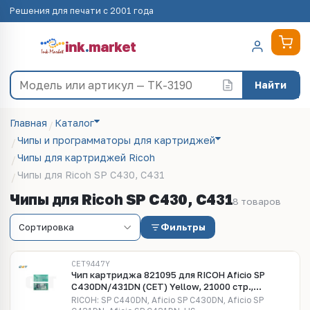
Решения для печати с 2001 года
ink
.
market
Найти
Главная
Каталог
Чипы и программаторы для картриджей
Чипы для картриджей Ricoh
Чипы для Ricoh SP C430, C431
Чипы для Ricoh SP C430, C431
8 товаров
Фильтры
CET9447Y
Чип картриджа 821095 для RICOH Aficio SP
C430DN/431DN (CET) Yellow, 21000 стр.,
CET9447Y
RICOH: SP C440DN, Aficio SP C430DN, Aficio SP