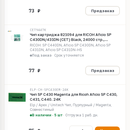
Предзаказ
CET9447K
Чип картриджа 821094 для RICOH Aficio SP
C430DN/431DN (CET) Black, 24000 стр.,
CET9447K
RICOH: SP C440DN, Aficio SP C430DN, Aficio SP
C431DN, Aficio SP C431DN-HS
Под заказ
Срок уточняется
Предзаказ
ELP-CH-SPC430EM-24K
Чип SP C430 Magenta для Ricoh Aficio SP C430,
C431, C440. 24K
Elp / Apex / Unitech Чип, Пурпурный / Magenta,
Совместимый
В наличии · 5 шт
Отгрузка 1 раб. дн.