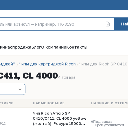
На
ки
Распродажа
Блог
О компании
Контакты
риджей
Чипы для картриджей Ricoh
Чипы для Ricoh SP C410
C411, CL 4000
4 товара
РТИКУЛ
НАИМЕНОВАНИЕ
НАЛИЧИЕ И ОТГРУ
Чип Ricoh Aficio SP
C410/C411, CL 4000 yellow
Под заказ
912
(желтый). Ресурс 15000
Срок уточняется