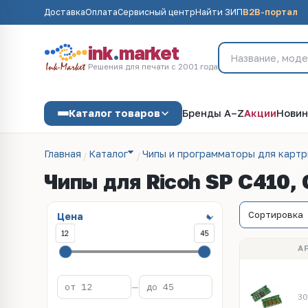
Доставка
Оплата
Сервисный центр
Найти ЗИП
B2B-портал
ink
.
market
Решения для печати с 2001 года
Каталог товаров
Бренды A–Z
Акции
Новин
Главная
Каталог
Чипы и программаторы для карт
Чипы для Ricoh SP C410, 
Цена
12
45
А
—
30