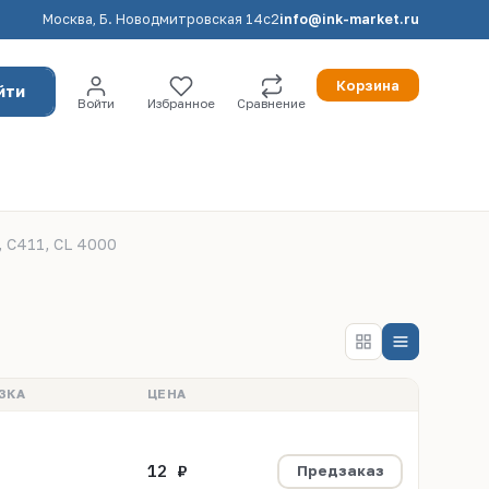
Москва, Б. Новодмитровская 14с2
info@ink-market.ru
Корзина
йти
Войти
Избранное
Сравнение
, C411, CL 4000
ЗКА
ЦЕНА
12 ₽
Предзаказ