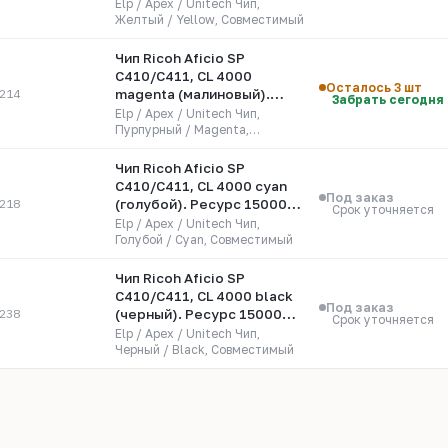
страниц (888309)
Elp / Apex / Unitech Чип,
Желтый / Yellow, Совместимый
Чип Ricoh Aficio SP
C410/C411, CL 4000
Осталось 3 шт
214
magenta (малиновый).
Забрать сегодня
Ресурс 15000 страниц
Elp / Apex / Unitech Чип,
(888310)
Пурпурный / Magenta,
Совместимый
Чип Ricoh Aficio SP
C410/C411, CL 4000 cyan
Под заказ
218
(голубой). Ресурс 15000
Срок уточняется
страниц (888311)
Elp / Apex / Unitech Чип,
Голубой / Cyan, Совместимый
Чип Ricoh Aficio SP
C410/C411, CL 4000 black
Под заказ
238
(черный). Ресурс 15000
Срок уточняется
страниц (888308)
Elp / Apex / Unitech Чип,
Черный / Black, Совместимый