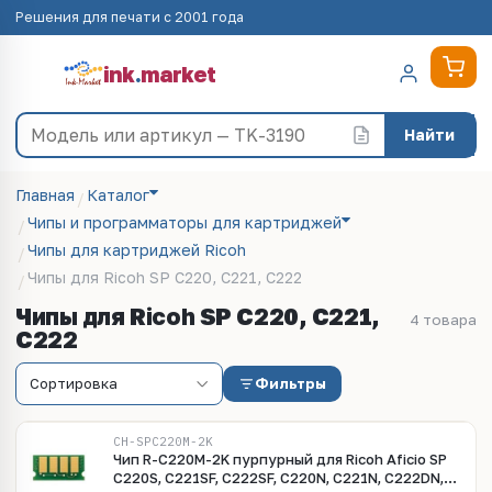
Решения для печати с 2001 года
ink
.
market
Найти
Главная
Каталог
Чипы и программаторы для картриджей
Чипы для картриджей Ricoh
Чипы для Ricoh SP C220, C221, C222
Чипы для Ricoh SP C220, C221,
4 товара
C222
Фильтры
CH-SPC220M-2K
Чип R-C220M-2K пурпурный для Ricoh Aficio SP
C220S, C221SF, C222SF, C220N, C221N, C222DN,