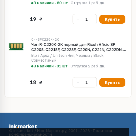
В наличии · 60 шт
Отгрузка 1 раб. дн.
Купить
CH-SPC220K-2K
Чип R-C220K-2K черный для Ricoh Aficio SP
C220S, C221SF, C222SF, C220N, C221N, C222DN,
C240DN/SF
Elp / Apex / Unitech Чип, Черный / Black,
Совместимый
В наличии · 31 шт
Отгрузка 2 раб. дн.
Купить
ink
.
market
© ink.market / Инк-Маркет.ру, 2001–2026 ·
Политика
конфиденциальности