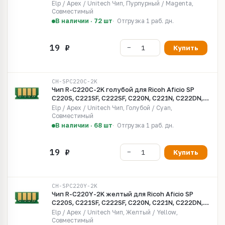
C240DN/SF
Elp / Apex / Unitech Чип, Пурпурный / Magenta,
Совместимый
В наличии · 72 шт
Отгрузка 1 раб. дн.
Купить
CH-SPC220C-2K
Чип R-C220C-2K голубой для Ricoh Aficio SP
C220S, C221SF, C222SF, C220N, C221N, C222DN,
C240DN/SF
Elp / Apex / Unitech Чип, Голубой / Cyan,
Совместимый
В наличии · 68 шт
Отгрузка 1 раб. дн.
Купить
CH-SPC220Y-2K
Чип R-C220Y-2K желтый для Ricoh Aficio SP
C220S, C221SF, C222SF, C220N, C221N, C222DN,
C240DN/SF
Elp / Apex / Unitech Чип, Желтый / Yellow,
Совместимый