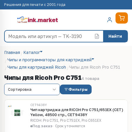
Решения для печати с 2001 года
ink
.
market
Найти
Главная
Каталог
Чипы и программаторы для картриджей
Чипы для картриджей Ricoh
Чипы для Ricoh Pro C751
Чипы для Ricoh Pro C751
4 товара
Фильтры
CET9438Y
Чип картриджа для RICOH Pro C751/651EX (CET)
Yellow, 48500 стр., CET9438Y
RICOH: Pro C751, Pro C751EX, Pro C651EX
Под заказ
Срок уточняется