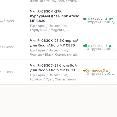
Желтый / Yellow, Совместимый
Чип R-C830M-27K
пурпурный для Ricoh Aficio
В наличии · 4 шт
197-0000
MP C830
Отгрузка 1 раб. дн.
Elp / Apex / Unitech Чип,
Пурпурный / Magenta,
Совместимый
Чип R-C830K-23.5K черный
для Ricoh Aficio MP C830
В наличии · 4 шт
195-0000
Отгрузка 1 раб. дн.
Elp / Apex / Unitech Чип,
Черный / Black, Совместимый
Чип R-C830C-27K голубой
для Ricoh Aficio MP C830
Осталось 3 шт
196-0000
Отгрузка 1 раб. дн.
Elp / Apex / Unitech Чип,
Голубой / Cyan, Совместимый