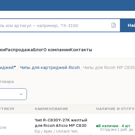
На
ки
Распродажа
Блог
О компании
Контакты
риджей
Чипы для картриджей Ricoh
Чипы для Ricoh MP C830
 товара
РТИКУЛ
НАИМЕНОВАНИЕ
НАЛИЧИЕ И ОТГРУ
Чип R-C830Y-27K желтый
для Ricoh Aficio MP C830
В наличии · 4 шт
198
Отгрузка 1 раб. дн.
Elp / Apex / Unitech Чип,