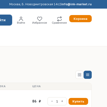
Москва, Б. Новодмитровская 14с2
info@ink-market.ru
Корзина
йти
Войти
Избранное
Сравнение
ЗКА
ЦЕНА
86 ₽
Купить