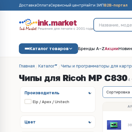
Доставка
Оплата
Сервисный центр
Найти ЗИП
B2B-портал
ink
.
market
Решения для печати с 2001 года
Каталог товаров
Бренды A–Z
Акции
Новин
Главная
Каталог
Чипы и программаторы для карт
Чипы для Ricoh MP C830
4
Производитель
Elp / Apex / Unitech
А
Цвет
38