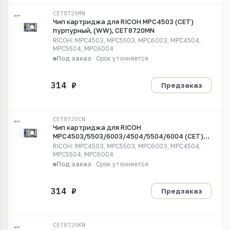
CET8720MN
Чип картриджа для RICOH MPC4503 (CET)
пурпурный, (WW), CET8720MN
RICOH: MPC4503, MPC5503, MPC6003, MPC4504,
MPC5504, MPC6004
Под заказ
Срок уточняется
Предзаказ
CET8720CN
Чип картриджа для RICOH
MPC4503/5503/6003/4504/5504/6004 (CET)
голубой, (WW), 22500 стр., CET8720CN
RICOH: MPC4503, MPC5503, MPC6003, MPC4504,
MPC5504, MPC6004
Под заказ
Срок уточняется
Предзаказ
CET8720KN