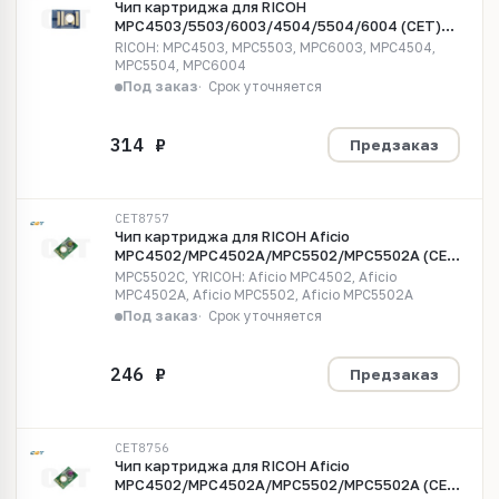
Чип картриджа для RICOH
MPC4503/5503/6003/4504/5504/6004 (CET)
черный, (WW), 33000 стр., CET8720KN
RICOH: MPC4503, MPC5503, MPC6003, MPC4504,
MPC5504, MPC6004
Под заказ
Срок уточняется
Предзаказ
CET8757
Чип картриджа для RICOH Aficio
MPC4502/MPC4502A/MPC5502/MPC5502A (CET)
желтый, (WW), 22500 стр., CET8757
MPC5502C, YRICOH: Aficio MPC4502, Aficio
MPC4502A, Aficio MPC5502, Aficio MPC5502A
Под заказ
Срок уточняется
Предзаказ
CET8756
Чип картриджа для RICOH Aficio
MPC4502/MPC4502A/MPC5502/MPC5502A (CET)