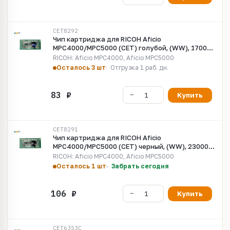
CET8292
Чип картриджа для RICOH Aficio
MPC4000/MPC5000 (CET) голубой, (WW), 17000
стр., CET8292
RICOH: Aficio MPC4000, Aficio MPC5000
Осталось 3 шт
Отгрузка 1 раб. дн.
Купить
CET8291
Чип картриджа для RICOH Aficio
MPC4000/MPC5000 (CET) черный, (WW), 23000
стр., CET8291
RICOH: Aficio MPC4000, Aficio MPC5000
Осталось 1 шт
Забрать сегодня
Купить
CET6353C