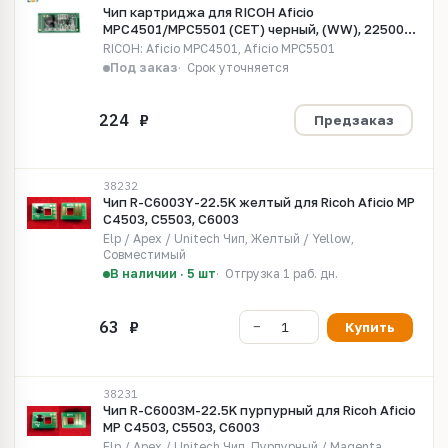
Чип картриджа для RICOH Aficio
MPC4501/MPC5501 (CET) черный, (WW), 22500
стр., CET6353C
RICOH: Aficio MPC4501, Aficio MPC5501
Под заказ
Срок уточняется
Предзаказ
38232
Чип R-C6003Y-22.5K желтый для Ricoh Aficio MP
C4503, C5503, C6003
Elp / Apex / Unitech Чип, Желтый / Yellow,
Совместимый
В наличии · 5 шт
Отгрузка 1 раб. дн.
Купить
38231
Чип R-C6003M-22.5K пурпурный для Ricoh Aficio
MP C4503, C5503, C6003
Elp / Apex / Unitech Чип, Пурпурный / Magenta,