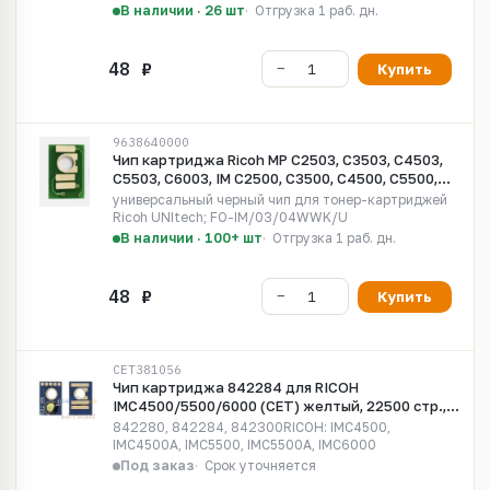
В наличии · 26 шт
Отгрузка 1 раб. дн.
Купить
9638640000
Чип картриджа Ricoh MP C2503, C3503, C4503,
C5503, C6003, IM C2500, C3500, C4500, C5500,
C6000 Universal черный UNItech(Apex)
универсальный черный чип для тонер-картриджей
Ricoh UNItech; FO-IM/03/04WWK/U
В наличии · 100+ шт
Отгрузка 1 раб. дн.
Купить
CET381056
Чип картриджа 842284 для RICOH
IMC4500/5500/6000 (CET) желтый, 22500 стр.,
CET381056
842280, 842284, 842300RICOH: IMC4500,
IMC4500A, IMC5500, IMC5500A, IMC6000
Под заказ
Срок уточняется