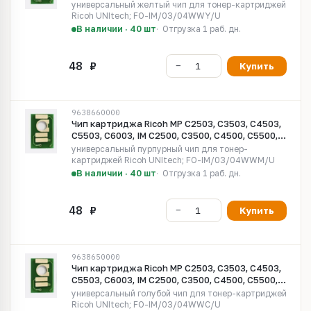
C6000 Universal желтый UNItech(Apex)
универсальный желтый чип для тонер-картриджей
Ricoh UNItech; FO-IM/03/04WWY/U
В наличии · 40 шт
Отгрузка 1 раб. дн.
Купить
9638660000
Чип картриджа Ricoh MP C2503, C3503, C4503,
C5503, C6003, IM C2500, C3500, C4500, C5500,
C6000 Universal пурпурный UNItech(Apex)
универсальный пурпурный чип для тонер-
картриджей Ricoh UNItech; FO-IM/03/04WWM/U
В наличии · 40 шт
Отгрузка 1 раб. дн.
Купить
9638650000
Чип картриджа Ricoh MP C2503, C3503, C4503,
C5503, C6003, IM C2500, C3500, C4500, C5500,
C6000 Universal голубой UNItech(Apex)
универсальный голубой чип для тонер-картриджей
Ricoh UNItech; FO-IM/03/04WWC/U