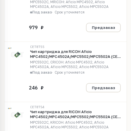
пурпурный, (WW), 22500 стр., CET8756
MPC5502C, MRICOH: Aficio MPC4502, Aficio
MPC4502A, Aficio MPC5502, Aficio MPC5502A
Под заказ
Срок уточняется
Предзаказ
CET8755
Чип картриджа для RICOH Aficio
MPC4502/MPC4502A/MPC5502/MPC5502A (CET)
голубой, (WW), 22500 стр., CET8755
MPC5502C, CRICOH: Aficio MPC4502, Aficio
MPC4502A, Aficio MPC5502, Aficio MPC5502A
Под заказ
Срок уточняется
Предзаказ
CET8754
Чип картриджа для RICOH Aficio
MPC4502/MPC4502A/MPC5502/MPC5502A (CET)
черный, (WW), 31000 стр., CET8754
MPC5502C, KRICOH: Aficio MPC4502, Aficio
MPC4502A, Aficio MPC5502, Aficio MPC5502A