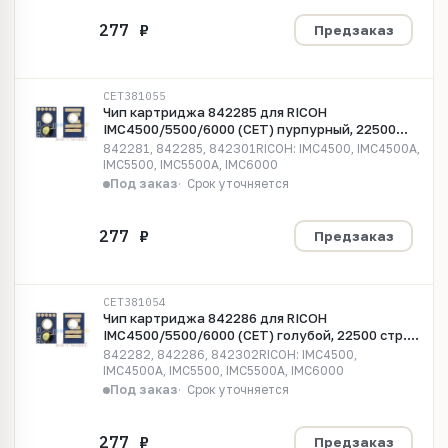
Предзаказ
CET381055
Чип картриджа 842285 для RICOH
IMC4500/5500/6000 (CET) пурпурный, 22500
стр., CET381055
842281, 842285, 842301RICOH: IMC4500, IMC4500A,
IMC5500, IMC5500A, IMC6000
Под заказ
Срок уточняется
Предзаказ
CET381054
Чип картриджа 842286 для RICOH
IMC4500/5500/6000 (CET) голубой, 22500 стр.,
CET381054
842282, 842286, 842302RICOH: IMC4500,
IMC4500A, IMC5500, IMC5500A, IMC6000
Под заказ
Срок уточняется
Предзаказ