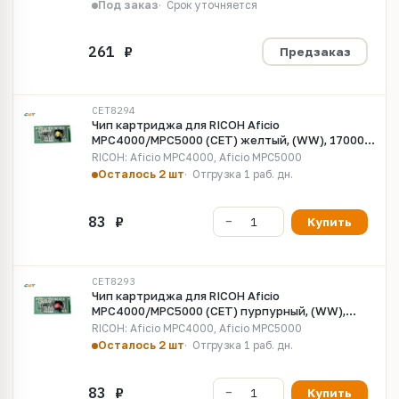
Под заказ
Срок уточняется
Предзаказ
CET8294
Чип картриджа для RICOH Aficio
MPC4000/MPC5000 (CET) желтый, (WW), 17000
стр., CET8294
RICOH: Aficio MPC4000, Aficio MPC5000
Осталось 2 шт
Отгрузка 1 раб. дн.
Купить
CET8293
Чип картриджа для RICOH Aficio
MPC4000/MPC5000 (CET) пурпурный, (WW),
17000 стр., CET8293
RICOH: Aficio MPC4000, Aficio MPC5000
Осталось 2 шт
Отгрузка 1 раб. дн.
Купить