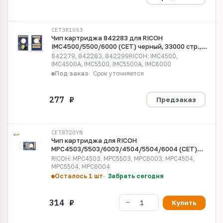
CET381053
Чип картриджа 842283 для RICOH
IMC4500/5500/6000 (CET) черный, 33000 стр.,
CET381053
842279, 842283, 842299RICOH: IMC4500,
IMC4500A, IMC5500, IMC5500A, IMC6000
Под заказ
Срок уточняется
Предзаказ
CET8720YN
Чип картриджа для RICOH
MPC4503/5503/6003/4504/5504/6004 (CET)
желтый, (WW), 22500 стр., CET8720YN
RICOH: MPC4503, MPC5503, MPC6003, MPC4504,
MPC5504, MPC6004
Осталось 1 шт
Забрать сегодня
Купить