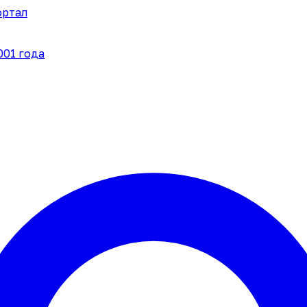
ортал
001 года