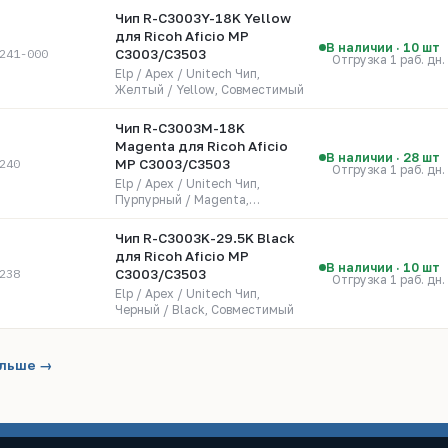
Чип R-C3003Y-18K Yellow
для Ricoh Aficio MP
В наличии · 10 шт
241-000
C3003/C3503
Отгрузка 1 раб. дн.
Elp / Apex / Unitech Чип,
Желтый / Yellow, Совместимый
Чип R-C3003M-18K
Magenta для Ricoh Aficio
В наличии · 28 шт
240
MP C3003/C3503
Отгрузка 1 раб. дн.
Elp / Apex / Unitech Чип,
Пурпурный / Magenta,
Совместимый
Чип R-C3003K-29.5K Black
для Ricoh Aficio MP
В наличии · 10 шт
238
C3003/C3503
Отгрузка 1 раб. дн.
Elp / Apex / Unitech Чип,
Черный / Black, Совместимый
льше →