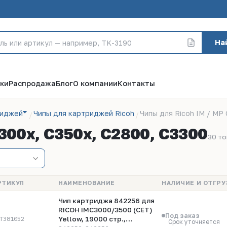
На
ки
Распродажа
Блог
О компании
Контакты
риджей
Чипы для картриджей Ricoh
Чипы для Ricoh IM / MP 
C300x, C350x, C2800, C3300
30 т
РТИКУЛ
НАИМЕНОВАНИЕ
НАЛИЧИЕ И ОТГРУ
Чип картриджа 842256 для
RICOH IMC3000/3500 (CET)
Под заказ
T381052
Yellow, 19000 стр.,
Срок уточняется