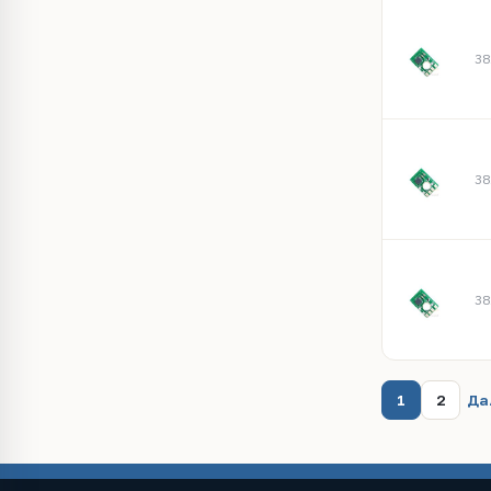
38
38
38
1
2
Да