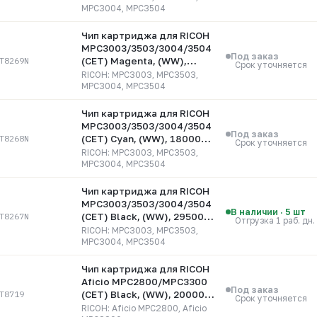
MPC3004, MPC3504
Чип картриджа для RICOH
MPC3003/3503/3004/3504
Под заказ
T8269N
(CET) Magenta, (WW),
Срок уточняется
18000 стр., CET8269N
RICOH: MPC3003, MPC3503,
MPC3004, MPC3504
Чип картриджа для RICOH
MPC3003/3503/3004/3504
Под заказ
T8268N
(CET) Cyan, (WW), 18000
Срок уточняется
стр., CET8268N
RICOH: MPC3003, MPC3503,
MPC3004, MPC3504
Чип картриджа для RICOH
MPC3003/3503/3004/3504
В наличии · 5 шт
T8267N
(CET) Black, (WW), 29500
Отгрузка 1 раб. дн.
стр., CET8267N
RICOH: MPC3003, MPC3503,
MPC3004, MPC3504
Чип картриджа для RICOH
Aficio MPC2800/MPC3300
Под заказ
T8719
(CET) Black, (WW), 20000
Срок уточняется
стр., CET8719
RICOH: Aficio MPC2800, Aficio