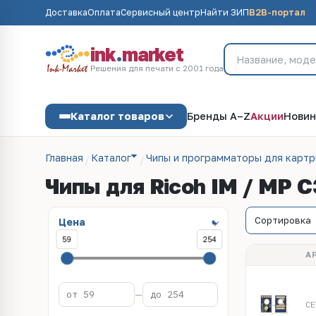
Доставка
Оплата
Сервисный центр
Найти ЗИП
B2B-портал
ink
.
market
Решения для печати с 2001 года
Каталог товаров
Бренды A–Z
Акции
Новин
Главная
Каталог
Чипы и программаторы для карт
Чипы для Ricoh IM / MP 
Цена
59
254
А
—
CE