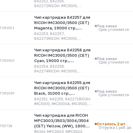
CET381052
842252, 842256,
842272RICOH: IMC3000,
IMC3000A, IMC3500, IMC3500A
Чип картриджа 842257 для
RICOH IMC3000/3500 (CET)
Под заказ
T381051
Magenta, 19000 стр.,
Срок уточняется
CET381051
842253, 842257,
842273RICOH: IMC3000,
IMC3000A, IMC3500, IMC3500A
Чип картриджа 842258 для
RICOH IMC3000/3500 (CET)
Под заказ
T381050
Cyan, 19000 стр.,
Срок уточняется
CET381050
842254, 842258,
842274RICOH: IMC3000,
IMC3000A, IMC3500, IMC3500A
Чип картриджа 842255 для
RICOH IMC3000/3500 (CET)
Под заказ
T381049
Black, 31000 стр.,
Срок уточняется
CET381049
842251, 842255, 842271RICOH:
IMC3000, IMC3000A, IMC3500,
IMC3500A
Чип картриджа для RICOH
MPC3003/3503/3004/3504
Осталось 2 шт
T8271N
(CET) Yellow, (WW), 18000
Отгрузка 1 раб. дн.
стр., CET8271N
RICOH: MPC3003, MPC3503,