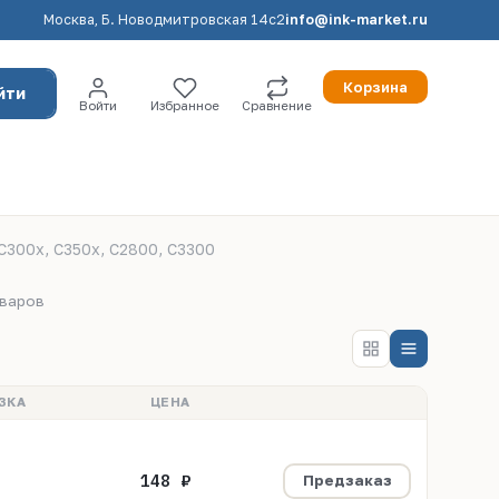
Москва, Б. Новодмитровская 14с2
info@ink-market.ru
Корзина
йти
Войти
Избранное
Сравнение
C300x, C350x, C2800, C3300
оваров
ЗКА
ЦЕНА
148 ₽
Предзаказ