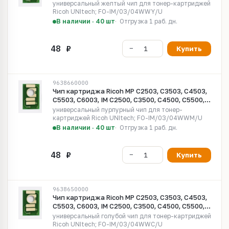
C6000 Universal yellow UNItech(Apex)
универсальный желтый чип для тонер-картриджей
Ricoh UNItech; FO-IM/03/04WWY/U
В наличии · 40 шт
Отгрузка 1 раб. дн.
Купить
9638660000
Чип картриджа Ricoh MP C2503, C3503, C4503,
C5503, C6003, IM C2500, C3500, C4500, C5500,
C6000 Universal magenta UNItech(Apex)
универсальный пурпурный чип для тонер-
картриджей Ricoh UNItech; FO-IM/03/04WWM/U
В наличии · 40 шт
Отгрузка 1 раб. дн.
Купить
9638650000
Чип картриджа Ricoh MP C2503, C3503, C4503,
C5503, C6003, IM C2500, C3500, C4500, C5500,
C6000 Universal cyan UNItech(Apex)
универсальный голубой чип для тонер-картриджей
Ricoh UNItech; FO-IM/03/04WWC/U