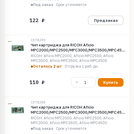
Под заказ
Срок уточняется
Предзаказ
CET8289
Чип картриджа для RICOH Aficio
MPC2000/MPC2500/MPC3000/MPC3500/MPC4500
(CET) Yellow, (WW), 17000 стр., CET8289
RICOH: Aficio MPC2000, Aficio MPC2500, Aficio
MPC3000, Aficio MPC3500, Aficio MPC4500
Осталось 2 шт
Отгрузка 1 раб. дн.
Купить
CET8288
Чип картриджа для RICOH Aficio
MPC2000/MPC2500/MPC3000/MPC3500/MPC4500
(CET) Magenta, (WW), 17000 стр., CET8288
RICOH: Aficio MPC2000, Aficio MPC2500, Aficio
MPC3000, Aficio MPC3500, Aficio MPC4500
Под заказ
Срок уточняется