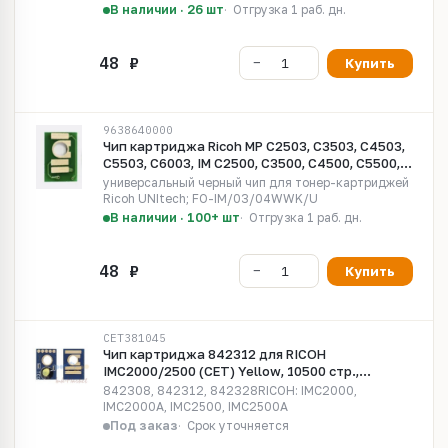
В наличии · 26 шт
Отгрузка 1 раб. дн.
Купить
9638640000
Чип картриджа Ricoh MP C2503, C3503, C4503,
C5503, C6003, IM C2500, C3500, C4500, C5500,
C6000 Universal black UNItech(Apex)
универсальный черный чип для тонер-картриджей
Ricoh UNItech; FO-IM/03/04WWK/U
В наличии · 100+ шт
Отгрузка 1 раб. дн.
Купить
CET381045
Чип картриджа 842312 для RICOH
IMC2000/2500 (CET) Yellow, 10500 стр.,
CET381045
842308, 842312, 842328RICOH: IMC2000,
IMC2000A, IMC2500, IMC2500A
Под заказ
Срок уточняется