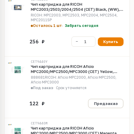
Чип картриджа для RICOH
MPC2003/2503/2004/2504 (CET) Black, (WW),
15000 стр., CET6213N
RICOH: MPC2003, MPC2503, MPC2004, MPC2504,
MPC2011SP
Осталось 1 шт
Забрать сегодня
Купить
CET9440Y
Чип картриджа для RICOH Aficio
MPC2000/MPC2500/MPC3000 (CET) Yellow,
(WW), 15000 стр., CET9440Y
888681RICOH: Aficio MPC2000, Aficio MPC2500,
Aficio MPC3000
Под заказ
Срок уточняется
Предзаказ
CET9440M
Чип картриджа для RICOH Aficio
MPC2000/MPC2500/MPC3000 (CET) Magenta,