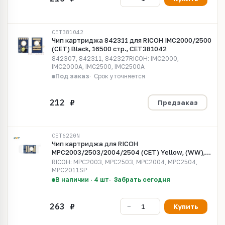
CET381042
Чип картриджа 842311 для RICOH IMC2000/2500
(CET) Black, 16500 стр., CET381042
842307, 842311, 842327RICOH: IMC2000,
IMC2000A, IMC2500, IMC2500A
Под заказ
Срок уточняется
Предзаказ
CET6220N
Чип картриджа для RICOH
MPC2003/2503/2004/2504 (CET) Yellow, (WW),
9500 стр., CET6220N
RICOH: MPC2003, MPC2503, MPC2004, MPC2504,
MPC2011SP
В наличии · 4 шт
Забрать сегодня
Купить