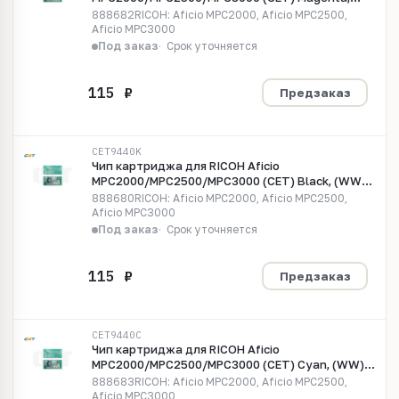
(WW), 15000 стр., CET9440M
888682RICOH: Aficio MPC2000, Aficio MPC2500,
Aficio MPC3000
Под заказ
Срок уточняется
Предзаказ
CET9440K
Чип картриджа для RICOH Aficio
MPC2000/MPC2500/MPC3000 (CET) Black, (WW),
20000 стр., CET9440K
888680RICOH: Aficio MPC2000, Aficio MPC2500,
Aficio MPC3000
Под заказ
Срок уточняется
Предзаказ
CET9440C
Чип картриджа для RICOH Aficio
MPC2000/MPC2500/MPC3000 (CET) Cyan, (WW),
15000 стр., CET9440C
888683RICOH: Aficio MPC2000, Aficio MPC2500,
Aficio MPC3000