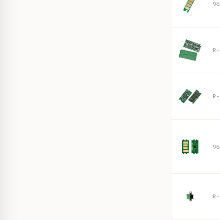
96
R-
R-
96
R-