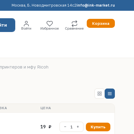
Москва, Б. Новодмитровская 14с2
info@ink-market.ru
Корзина
йти
Войти
Избранное
Сравнение
принтеров и мфу Ricoh
ЗКА
ЦЕНА
19 ₽
Купить