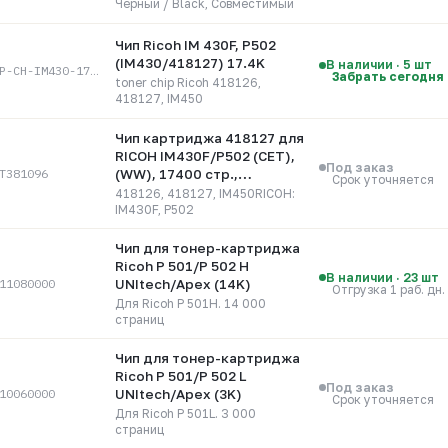
Черный / Black, Совместимый
Чип Ricoh IM 430F, P502
(IM430/418127) 17.4K
В наличии · 5 шт
ELP-CH-IM430-17.4K
Забрать сегодня
toner chip Ricoh 418126,
418127, IM450
Чип картриджа 418127 для
RICOH IM430F/P502 (CET),
Под заказ
T381096
(WW), 17400 стр.,
Срок уточняется
CET381096
418126, 418127, IM450RICOH:
IM430F, P502
Чип для тонер-картриджа
Ricoh P 501/P 502 H
В наличии · 23 шт
11080000
UNItech/Apex (14K)
Отгрузка 1 раб. дн.
Для Ricoh P 501H. 14 000
страниц
Чип для тонер-картриджа
Ricoh P 501/P 502 L
Под заказ
10060000
UNItech/Apex (3K)
Срок уточняется
Для Ricoh P 501L. 3 000
страниц