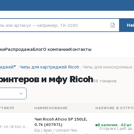
На
ки
Распродажа
Блог
О компании
Контакты
риджей
Чипы для картриджей Ricoh
Чипы для монохромных 
интеров и мфу Ricoh
58 товаров
РТИКУЛ
НАИМЕНОВАНИЕ
НАЛИЧИЕ И ОТГРУ
Чип Ricoh Aficio SP 150LE,
0.7k (407971)
В наличии · 42 шт
ELP-CH-SP150-0.7K
Отгрузка 1 раб. дн.
Elp / Apex / Unitech Чип,