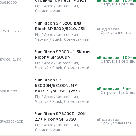
В наличии · 100+ 
36810000
Отгрузка 1 раб. дн.
Elp / Apex / Unitech Чип,
Совместимый
Чип Ricoh SP 5200 для
Ricoh SP 5200/5210. 25K
Под заказ
SP5200-25K
Срок уточняется
Elp / Apex / Unitech Чип,
Черный / Black, Совместимый
Чип Ricoh SP300 - 1.5K для
Ricoh® SP 300DN
В наличии · 100+ 
SP300-1.5K
Отгрузка 1 раб. дн.
Elp / Apex / Unitech Чип,
Черный / Black, Совместимый
Чип Ricoh SP
5300DN/5310DN, MP
В наличии · 5 шт
36610000
601SPF/501SPF (25K)
Отгрузка 1 раб. дн.
UNItech (Apex)
Elp / Apex / Unitech Чип,
Черный / Black, Совместимый
Чип Ricoh SP6330E - 20K
для Ricoh® SP 6330
Под заказ
SP6330E-20K
Срок уточняется
Elp / Apex / Unitech Чип,
Совместимый