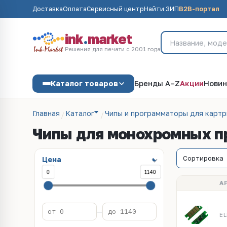
Доставка
Оплата
Сервисный центр
Найти ЗИП
B2B-портал
ink
.
market
Решения для печати с 2001 года
Каталог товаров
Бренды A–Z
Акции
Новин
Главная
Каталог
Чипы и программаторы для карт
Чипы для монохромных пр
Цена
0
1140
А
—