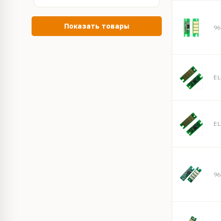
Показать товары
96
EL
96