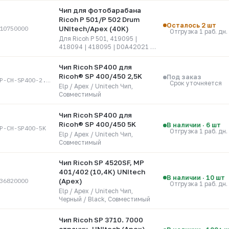
Чип для фотобарабана
Ricoh P 501/P 502 Drum
Осталось 2 шт
10750000
UNItech/Apex (40K)
Отгрузка 1 раб. дн.
Для Ricoh P 501, 419095 |
418094 | 418095 | D0A42021 |
D0A42031. 40 000 страниц
Чип Ricoh SP400 для
Ricoh® SP 400/450 2,5K
Под заказ
ELP-CH-SP400-2.5K
Срок уточняется
Elp / Apex / Unitech Чип,
Совместимый
Чип Ricoh SP400 для
Ricoh® SP 400/450 5K
В наличии · 6 шт
P-CH-SP400-5K
Отгрузка 1 раб. дн.
Elp / Apex / Unitech Чип,
Совместимый
Чип Ricoh SP 4520SF, MP
401/402 (10,4K) UNItech
В наличии · 10 шт
36820000
(Apex)
Отгрузка 1 раб. дн.
Elp / Apex / Unitech Чип,
Черный / Black, Совместимый
Чип Ricoh SP 3710. 7000
страниц. UNItech (Apex)