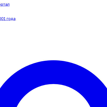
ортал
001 года