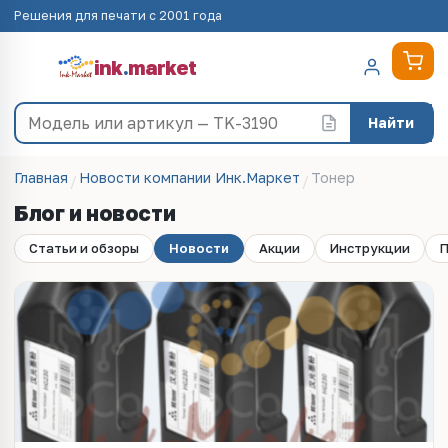
Решения для печати с 2001 года
ink
.
market
Найти
Главная
Новости компании Инк.Маркет
Тонер
Блог и новости
Статьи и обзоры
Новости
Акции
Инструкции
П