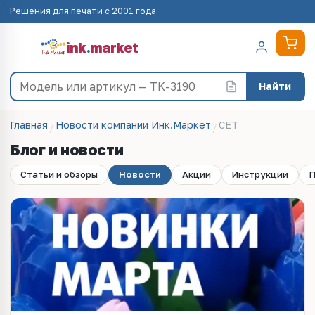
Решения для печати с 2001 года
ink
.
market
Найти
Главная
Новости компании Инк.Маркет
CET
Блог и новости
Статьи и обзоры
Новости
Акции
Инструкции
П