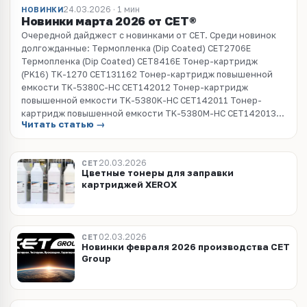
24.03.2026 · 1 мин
НОВИНКИ
Новинки марта 2026 от СЕТ®
Очередной дайджест с новинками от СET. Среди новинок
долгожданные: Термопленка (Dip Coated) CET2706E
Термопленка (Dip Coated) CET8416E Тонер-картридж
(PK16) TK-1270 CET131162 Тонер-картридж повышенной
емкости TK-5380C-HC CET142012 Тонер-картридж
повышенной емкости TK-5380K-HC CET142011 Тонер-
картридж повышенной емкости TK-5380M-HC CET142013...
Читать статью →
20.03.2026
CET
Цветные тонеры для заправки
картриджей XEROX
02.03.2026
CET
Новинки февраля 2026 производства CET
Group