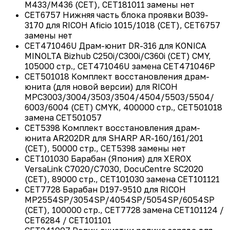
M433/M436 (CET), CET181011 замены нет
CET6757 Нижняя часть блока проявки B039-
3170 для RICOH Aficio 1015/1018 (CET), CET6757
замены нет
CET471046U Драм-юнит DR-316 для KONICA
MINOLTA Bizhub C250i/C300i/C360i (CET) CMY,
105000 стр., CET471046U замена CET471046P
CET501018 Комплект восстановления драм-
юнита (для новой версии) для RICOH
MPC3003/3004/3503/3504/4504/5503/5504/
6003/6004 (CET) CMYK, 400000 стр., CET501018
замена CET501057
CET5398 Комплект восстановления драм-
юнита AR202DR для SHARP AR-160/161/201
(CET), 50000 стр., CET5398 замены нет
CET101030 Барабан (Япония) для XEROX
VersaLink C7020/C7030, DocuCentre SC2020
(CET), 89000 стр., CET101030 замена CET101121
CET7728 Барабан D197-9510 для RICOH
MP2554SP/3054SP/4054SP/5054SP/6054SP
(CET), 100000 стр., CET7728 замена CET101124 /
CET6284 / CET101101