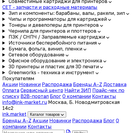
Совместимые картриджи для принтеров
CET - запчасти и расходные материалы
Зип и компоненты: барабаны, валы, ракели, зип
Чипы и программаторы для картриджей
Тонеры и девелоперы для принтеров
Чернила для принтеров и плоттеров
ПЗК / СНПЧ / Заправляемые картриджи
Источники бесперебойного питания
Бумага, фольга, винил, пленки
Сетевое оборудование
Офисное оборудование и электроника
3D принтеры и пластик для 3D печати
Greenworks - техника и инструмент
Покупателям
Акции
Новинки
Распродажа
Бренды A–Z
Доставка
Оплата
Сервисный центр
Найти ЗИП
Прайс-чек по
списку
B2B-портал
Блог
О компании
Контакты
info@ink-market.ru
Москва, Б. Новодмитровская
14с2
ink
.
market
Каталог товаров
Бренды A–Z
Акции
Новинки
Распродажа
Блог
О
компании
Контакты