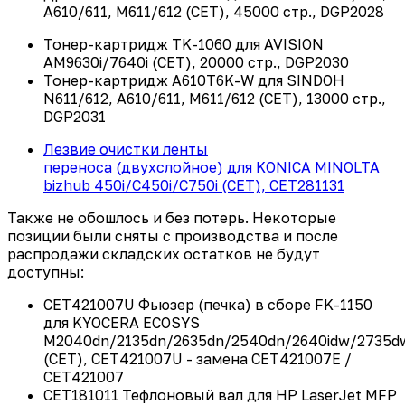
A610/611, M611/612 (CET), 45000
стр
., DGP2028
Тонер
-
картридж
TK-1060
для
AVISION
AM9630i/7640i (CET), 20000
стр
., DGP2030
Тонер
-
картридж
A610T6K-W
для
SINDOH
N611/612, A610/611, M611/612 (CET), 13000
стр
.,
DGP2031
Лезвие очистки ленты
переноса
(
двухслойное
)
для
KONICA MINOLTA
bizhub 450i/C450i/C750i (CET), CET281131
Также не обошлось и без потерь. Некоторые
позиции были сняты с производства и после
распродажи складских остатков не будут
доступны:
CET421007U Фьюзер (печка) в сборе FK-1150
для KYOCERA ECOSYS
M2040dn/2135dn/2635dn/2540dn/2640idw/2735d
(CET), CET421007U - замена CET421007E /
CET421007
CET181011 Тефлоновый вал для HP LaserJet MFP