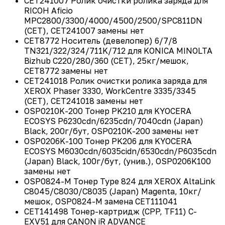
CET241007 Ролик очистки ролика заряда для
RICOH Aficio
MPC2800/3300/4000/4500/2500/SPC811DN
(CET), CET241007 замены нет
CET8772 Носитель (девелопер) 6/7/8
TN321/322/324/711K/712 для KONICA MINOLTA
Bizhub C220/280/360 (CET), 25кг/мешок,
CET8772 замены нет
CET241018 Ролик очистки ролика заряда для
XEROX Phaser 3330, WorkCentre 3335/3345
(CET), CET241018 замены нет
OSP0210K-200 Тонер PK210 для KYOCERA
ECOSYS P6230cdn/6235cdn/7040cdn (Japan)
Black, 200г/бут, OSP0210K-200 замены нет
OSP0206K-100 Тонер PK206 для KYOCERA
ECOSYS M6030cdn/6035cidn/6530cdn/P6035cdn
(Japan) Black, 100г/бут, (унив.), OSP0206K100
замены нет
OSP0824-M Тонер Type 824 для XEROX AltaLink
C8045/C8030/C8035 (Japan) Magenta, 10кг/
мешок, OSP0824-M замена CET111041
CET141498 Тонер-картридж (CPP, TF11) C-
EXV51 для CANON iR ADVANCE