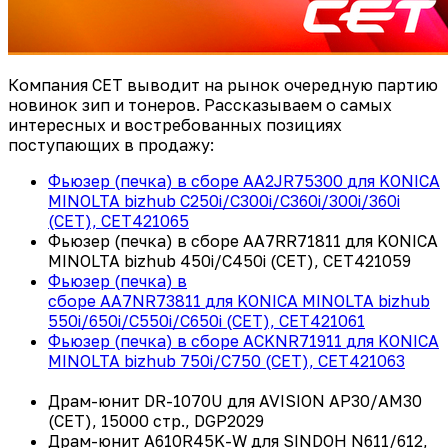
Компания CET выводит на рынок очередную партию
новинок зип и тонеров. Рассказываем о самых
интересных и востребованных позициях
поступающих в продажу:
Фьюзер
(
печка
)
в сборе
AA2JR75300
для
KONICA
MINOLTA bizhub C250i/C300i/C360i/300i/360i
(CET), CET421065
Фьюзер
(
печка
)
в сборе
AA7RR71811
для
KONICA
MINOLTA bizhub 450i/C450i (CET), CET421059
Фьюзер
(
печка
)
в
сборе
AA7NR73811
для
KONICA MINOLTA bizhub
550i/650i/C550i/C650i (CET), CET421061
Фьюзер
(
печка
)
в сборе
ACKNR71911
для
KONICA
MINOLTA bizhub 750i/C750 (CET), CET421063
Драм
-
юнит
DR-1070U
для
AVISION AP30/AM30
(CET), 15000
стр
., DGP2029
Драм
-
юнит
A610R45K-W
для
SINDOH N611/612,