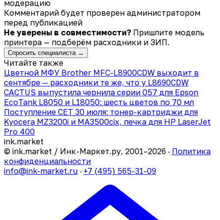
модерацию
Комментарий будет проверен администратором
перед публикацией
Не уверены в совместимости?
Пришлите модель
принтера — подберём расходники и ЗИП.
Спросить специалиста →
Читайте также
Цветной МФУ Brother MFC-L8900CDW выходит в
сентябре — расходники те же, что у L8690CDW
CACTUS выпустила чернила серии 057 для Epson
EcoTank L8050 и L18050: шесть цветов по 70 мл
Поступление CET 30 июля: тонер-картриджи для
Kyocera MZ3200i и MA3500cix, печка для HP LaserJet
Pro 400
ink
.
market
© ink.market / Инк-Маркет.ру, 2001–2026 ·
Политика
конфиденциальности
info@ink-market.ru
·
+7 (495) 565-31-09