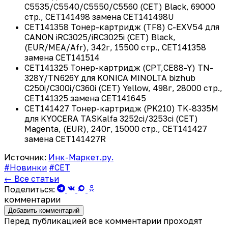
C5535/C5540/C5550/C5560 (CET) Black, 69000
стр., CET141498 замена CET141498U
CET141358 Тонер-картридж (TF8) C-EXV54 для
CANON iRC3025/iRC3025i (CET) Black,
(EUR/MEA/Afr), 342г, 15500 стр., CET141358
замена CET141514
CET141325 Тонер-картридж (CPT,CE88-Y) TN-
328Y/TN626Y для KONICA MINOLTA bizhub
C250i/C300i/C360i (CET) Yellow, 498г, 28000 стр.,
CET141325 замена CET141645
CET141427 Тонер-картридж (PK210) TK-8335M
для KYOCERA TASKalfa 3252ci/3253ci (CET)
Magenta, (EUR), 240г, 15000 стр., CET141427
замена CET141427R
Источник:
Инк-Маркет.ру.
#Новинки
#CET
← Все статьи
Поделиться:
комментарии
Добавить комментарий
Перед публикацией все комментарии проходят