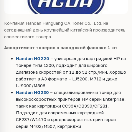
Компания Handan Hanguang OA Toner Co., Ltd, на
сегодняшний день крупнейший китайский производитель
совместимого тонера.
Ассортимент тонеров в заводской фасовке 1 кг:
Handan HG220
– универсал для картриджей HP на
тонере типа 1200, подходит для широкого
диапазона скоростей от 12 до 52 стр./мин. Хорошо
работает в А3 формате – LJ5200, M712 и даже
LJ9000/M806.
Handan HG230
– специализированный тонер для
высокоскоростных принтеров HP серии Enterprise,
таких как картриджи CC364/CB390/CF281.
Подходит для современных картриджей
CF237/W1470 и среднескоростных принтеров
серии M402/M507, картриджи