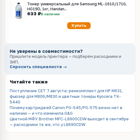
Тонер универсальный для Samsung ML-1610/1710,
HG19D, 1кг, Handan...
633 ₽
В наличии
Купить
Не уверены в совместимости?
Пришлите модель принтера — подберём расходники и
ЗИП.
Спросить специалиста →
Читайте также
Поступление CET 7 августа: ремкомплект для HP M631,
фьюзер для M806/M830 и цветные тонеры Kyocera TK-
5440
Почему картриджей Canon PG-545/PG-575 вечно нет в
наличии — и что изменила G&G
Цветной МФУ Brother MFC-L8900CDW выходит в сентябре
— расходники те же, что у L8690CDW