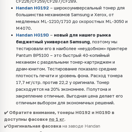
CF226/CF259/CF287/CF289.
Handan HG192
– широкоуниверсальный тонер для
большинства механизмов Samsung и Xerox, от
медленных ML-1210/1710 до скоростных ML-3050 и
M4070.
Handan HG19D
–
новый для нашего рынка
бюджетный универсал Samsung
, поэтому мы
тестировали его в наиболее «неудобном» принтере
Pantum BP5100 – это быстрый 40-копийный
механизм с раздельными тонер-картриджем и
драм-юнитом. Тестирование показало средние
плотность печати и уровень фона. Расход тонера
17,7 мг/стр. против 22,2 у оригинала. Тонер
расходуется на 20% экономнее. Полутона и
закрепление отличные. Выгодная цена делает его
отличным выбором для экономичных решений.
✔️
Обратите внимание, тонеры HG192 и HG19D в
доступны фасовке
по 1 кг
.
✔️
Оригинальная фасовка
на заводе Handan