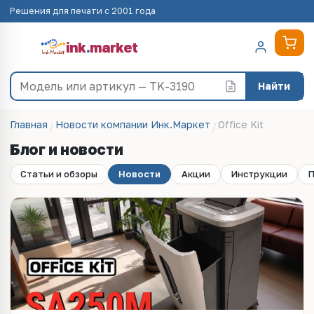
Решения для печати с 2001 года
ink
.
market
Найти
Главная
Новости компании Инк.Маркет
Office Kit
Блог и новости
Статьи и обзоры
Новости
Акции
Инструкции
П