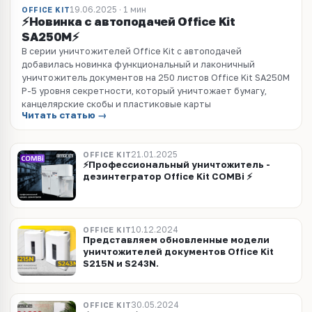
19.06.2025 · 1 мин
OFFICE KIT
⚡Новинка с автоподачей Office Kit
SA250M⚡
В серии уничтожителей Office Kit с автоподачей
добавилась новинка функциональный и лаконичный
уничтожитель документов на 250 листов Office Kit SA250M
P-5 уровня секретности, который уничтожает бумагу,
канцелярские скобы и пластиковые карты
Читать статью →
21.01.2025
OFFICE KIT
⚡Профессиональный уничтожитель -
дезинтегратор Office Kit COMBi ⚡
10.12.2024
OFFICE KIT
Представляем обновленные модели
уничтожителей документов Office Kit
S215N и S243N.
30.05.2024
OFFICE KIT