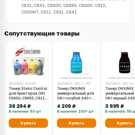
C831, C841, C8600, C8650, C8800, C910,
C920WT, C911, C931, C941
Сопутствующие товары
OKIUNIV_4X1KG
OKIUNIV-340-C-MF
OKIUNIV-340-K-
Тонер Static Control
Тонер OKIUNIV
Тонер OKIUNIV
для принтеров OKI
универсальный для
универсальный
C9650, C9655, C911,
OKI голубой 340 гр.
OKI черный 340
Pro9431. Комплект
(Фасовка Россия)
(Фасовка Росси
38 294 ₽
4 209 ₽
3 895 ₽
- CMYK 4 x 1 кг. (SCC
В наличии: 50 шт
В наличии: 100+ шт
В наличии: 99 
OKIUNIV / OKIUNIV-
1)
Купить
Купить
Купить