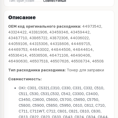
Тип: ориг/совм
Совместимый
Описание
OEM код оригинального расходника:
44973542,
43324422, 43381906, 43459346, 43459442,
43487710, 43865722, 43872306, 44036022,
44059106, 44315306, 44318606, 44469715,
44469753, 44643002, 44844506, 44844614,
45536414, 45536506, 46471106, 46490406,
46490630, 46507518, 46507626, 46508734, 46508
Тип расходника расходника:
Тонер для заправки
Совместимость:
OKI: C301, CS321,C310, C330, C331, C332, C510,
C511, C530, C531,C532, C542, C3300, C3400,
C3450, C3600, C5600, C5700, C5650, C5750,
C5800, C5900, C5850, C5950, C610, C612, C710,
C711, C711WT, C712, C801, C821, C810, C830,
C813, C822, C823, C833, C843, C824, C834, C844,