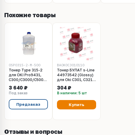
Похожие товары
OSP0315-2-M-500
BAOK0C3010110
Тонер Type 315-2
Тонер БУЛАТ s-Line
для OKI Pro9431,
44973542 (Glossy)
C300/C3000/C500/C5000/C600/C700/C800/C8000/C900
для Oki C301, C321,
series (Japan)
MC342 (Пурпурный,
3 640 ₽
304 ₽
Magenta, 500г/бут,
банка 40 г)
Под заказ
В наличии: 5 шт
(унив.), OSP0315-2-
M-500
Предзаказ
Купить
Отзывы и вопросы