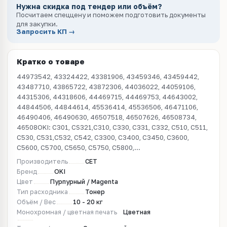
Нужна скидка под тендер или объём?
Посчитаем спеццену и поможем подготовить документы
для закупки.
Запросить КП →
Кратко о товаре
44973542, 43324422, 43381906, 43459346, 43459442,
43487710, 43865722, 43872306, 44036022, 44059106,
44315306, 44318606, 44469715, 44469753, 44643002,
44844506, 44844614, 45536414, 45536506, 46471106,
46490406, 46490630, 46507518, 46507626, 46508734,
46508OKI: C301, CS321,C310, C330, C331, C332, C510, C511,
C530, C531,C532, C542, C3300, C3400, C3450, C3600,
C5600, C5700, C5650, C5750, C5800,...
Производитель
CET
Бренд
OKI
Цвет
Пурпурный / Magenta
Тип расходника
Тонер
Объём / Вес
10 - 20 кг
Монохромная / цветная печать
Цветная