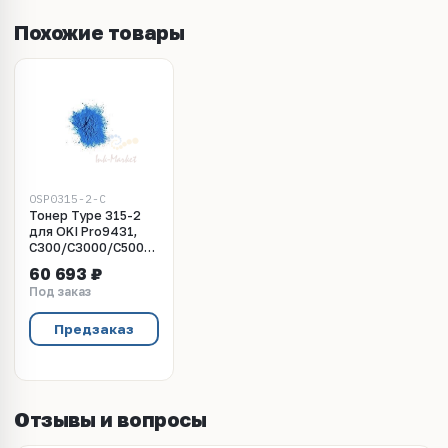
Похожие товары
OSP0315-2-C
Тонер Type 315-2
для OKI Pro9431,
C300/C3000/C500/C5000/C600/C700/C800/C8000/C900
series (Japan) Cyan,
60 693 ₽
10кг/мешок, (унив.),
Под заказ
OSP0315-2-C
Предзаказ
Отзывы и вопросы