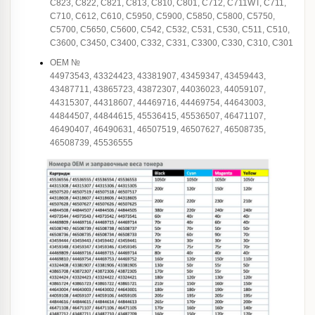
C823, C822, C821, C813, C810, C801, C712, C711WT, C711,
C710, C612, C610, C5950, C5900, C5850, C5800, C5750,
C5700, C5650, C5600, C542, C532, C531, C530, C511, C510,
C3600, C3450, C3400, C332, C331, C3300, C330, C310, C301
OEM №
44973543, 43324423, 43381907, 43459347, 43459443,
43487711, 43865723, 43872307, 44036023, 44059107,
44315307, 44318607, 44469716, 44469754, 44643003,
44844507, 44844615, 45536415, 45536507, 46471107,
46490407, 46490631, 46507519, 46507627, 46508735,
46508739, 45536555