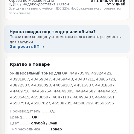
Курьер по Москве и СПб
от 1 дня, от 550 ₽
СДЭК / Яндекс-доставка / Озон
от 2 дней
Все цены указаны с учётом НДС 22%. Изображения могут отличаться
от оригинала.
Нужна скидка под тендер или объём?
Посчитаем спеццену и поможем подготовить документы
для закупки.
Запросить КП →
Кратко о товаре
Универсальный тонер для OKI 44973543, 43324423,
43381907, 43459347, 43459443, 43487711, 43865723,
43872307, 44036023, 44059107, 44315307, 44318607,
44469716, 44469754, 44643003, 44844507, 44844615,
45536415, 45536507, 46471107, 46490407, 46490631,
46507519, 46507627, 46508735, 46508739, 45536555
Производитель
CET
Бренд
OKI
Цвет
Голубой / Cyan
Тип расходника
Тонер