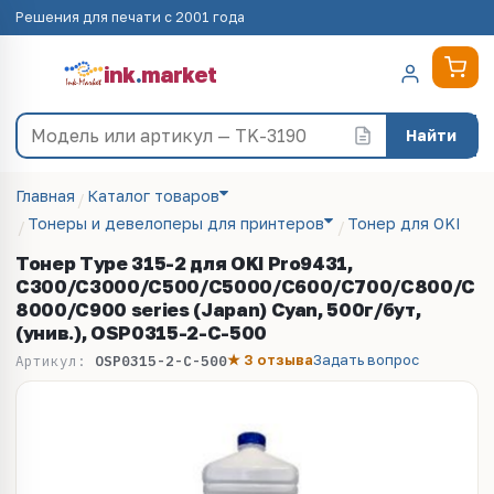
Решения для печати с 2001 года
ink
.
market
Найти
Главная
Каталог товаров
Тонеры и девелоперы для принтеров
Тонер для OKI
Тонер Type 315-2 для OKI Pro9431,
C300/C3000/C500/C5000/C600/C700/C800/C
8000/C900 series (Japan) Cyan, 500г/бут,
(унив.), OSP0315-2-C-500
★ 3 отзыва
Задать вопрос
Артикул:
OSP0315-2-C-500