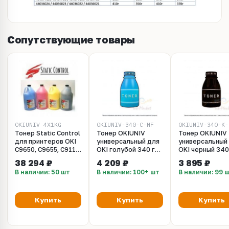
Сопутствующие товары
OKIUNIV_4X1KG
OKIUNIV-340-C-MF
OKIUNIV-340-K-
Тонер Static Control
Тонер OKIUNIV
Тонер OKIUNIV
для принтеров OKI
универсальный для
универсальный
C9650, C9655, C911,
OKI голубой 340 гр.
OKI черный 340
Pro9431. Комплект
(Фасовка Россия)
(Фасовка Росси
38 294 ₽
4 209 ₽
3 895 ₽
- CMYK 4 x 1 кг. (SCC
В наличии: 50 шт
В наличии: 100+ шт
В наличии: 99 
OKIUNIV / OKIUNIV-
1)
Купить
Купить
Купить