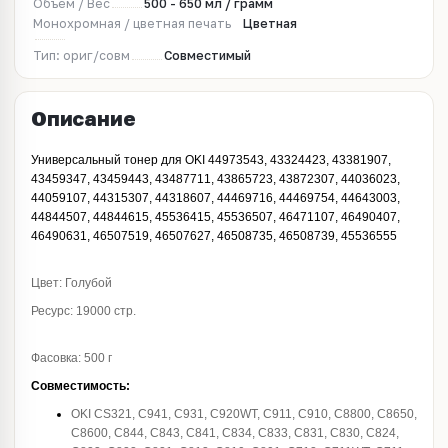
Объём / Вес
500 - 650 мл / грамм
Монохромная / цветная печать
Цветная
Тип: ориг/совм
Совместимый
Описание
Универсальный тонер для OKI 44973543, 43324423, 43381907,
43459347, 43459443, 43487711, 43865723, 43872307, 44036023,
44059107, 44315307, 44318607, 44469716, 44469754, 44643003,
44844507, 44844615, 45536415, 45536507, 46471107, 46490407,
46490631, 46507519, 46507627, 46508735, 46508739, 45536555
Цвет: Голубой
Ресурс: 19000 стр.
Фасовка: 500 г
Совместимость:
OKI CS321, C941, C931, C920WT, C911, C910, C8800, C8650,
C8600, C844, C843, C841, C834, C833, C831, C830, C824,