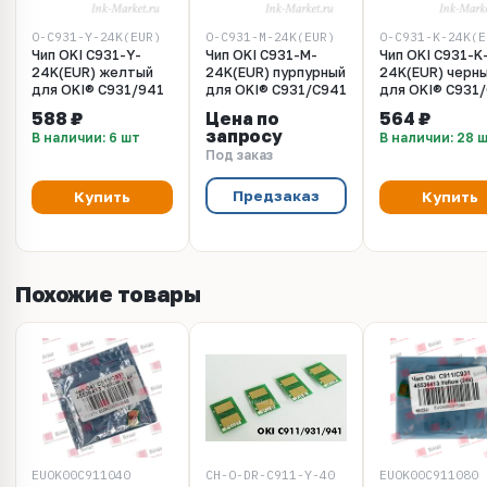
O-C931-Y-24K(EUR)
O-C931-M-24K(EUR)
O-C931-K-24K(E
Чип OKI C931-Y-
Чип OKI C931-M-
Чип OKI C931-K
24K(EUR) желтый
24K(EUR) пурпурный
24K(EUR) черн
для OKI® C931/941
для OKI® C931/C941
для OKI® C931
588 ₽
Цена по
564 ₽
запросу
В наличии: 6 шт
В наличии: 28 
Под заказ
Предзаказ
Купить
Купить
Похожие товары
EUOK00C911040
CH-O-DR-C911-Y-40
EUOK00C911080