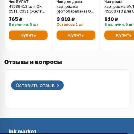
Чип БУЛАТ
Чип для драм-
Чип драм-
45536413 для Oki
картриджа
картриджа БУ
C911, C931 (Жёлтый,
(фотобарабана) OKI
45103713 для O
24000 стр.)
C911 / OKI C931.
C911, C931 (Жё
765 ₽
3 818 ₽
810 ₽
Цвет желтый.
40000 стр.)
В наличии: 5 шт
Осталось 1 шт
В наличии: 5 ш
Ресурс 40K
Купить
Купить
Купить
Отзывы и вопросы
Оставить отзыв
ink
.
market