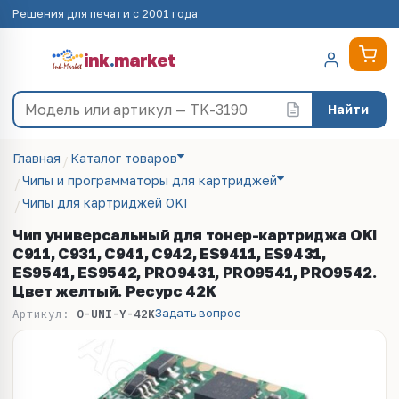
Решения для печати с 2001 года
ink
.
market
Найти
Главная
Каталог товаров
Чипы и программаторы для картриджей
Чипы для картриджей OKI
Чип универсальный для тонер-картриджа OKI
C911, C931, C941, C942, ES9411, ES9431,
ES9541, ES9542, PRO9431, PRO9541, PRO9542.
Цвет желтый. Ресурс 42K
Задать вопрос
Артикул:
O-UNI-Y-42K