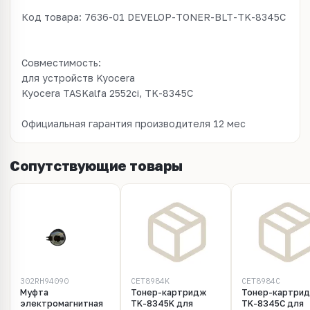
Код товара: 7636-01 DEVELOP-TONER-BLT-TK-8345C
Совместимость:
для устройств Kyocera
Kyocera TASKalfa 2552ci, TK-8345C
Официальная гарантия производителя 12 мес
Сопутствующие товары
302RH94090
CET8984K
CET8984C
Муфта
Тонер-картридж
Тонер-картри
электромагнитная
TK-8345K для
TK-8345C для