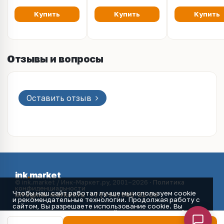
Купить
Купить
Купить
Отзывы и вопросы
Оставить отзыв
ink
.
market
© ink.market / Инк-Маркет.ру, 2001–2026 ·
Политика
конфиденциальности
Чтобы наш сайт работал лучше мы используем cookie
info@ink-market.ru
·
+7 (495) 565-31-09
и рекомендательные технологии. Продолжая работу с
сайтом, Вы разрешаете использование cookie. Вы
всегда можете отключить файлы cookie в настройках
Вашего браузера.