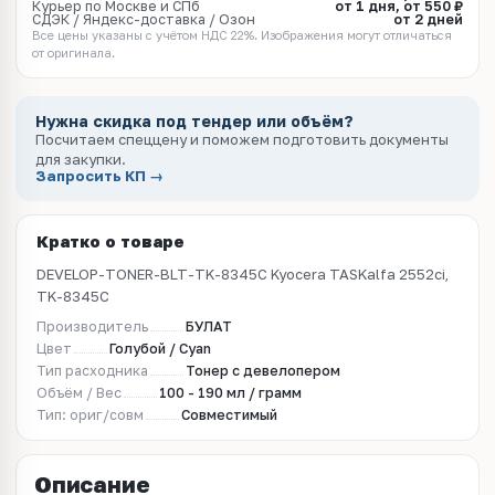
Курьер по Москве и СПб
от 1 дня, от 550 ₽
СДЭК / Яндекс-доставка / Озон
от 2 дней
Все цены указаны с учётом НДС 22%. Изображения могут отличаться
от оригинала.
Нужна скидка под тендер или объём?
Посчитаем спеццену и поможем подготовить документы
для закупки.
Запросить КП →
Кратко о товаре
DEVELOP-TONER-BLT-TK-8345C Kyocera TASKalfa 2552ci,
TK-8345C
Производитель
БУЛАТ
Цвет
Голубой / Cyan
Тип расходника
Тонер с девелопером
Объём / Вес
100 - 190 мл / грамм
Тип: ориг/совм
Совместимый
Описание