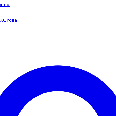
ортал
001 года