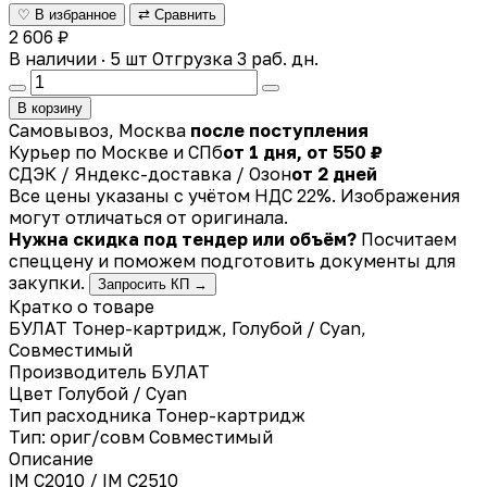
♡ В избранное
⇄ Сравнить
2 606 ₽
В наличии · 5 шт
Отгрузка 3 раб. дн.
В корзину
Самовывоз, Москва
после поступления
Курьер по Москве и СПб
от 1 дня, от 550 ₽
СДЭК / Яндекс-доставка / Озон
от 2 дней
Все цены указаны с учётом НДС 22%. Изображения
могут отличаться от оригинала.
Нужна скидка под тендер или объём?
Посчитаем
спеццену и поможем подготовить документы для
закупки.
Запросить КП →
Кратко о товаре
БУЛАТ Тонер-картридж, Голубой / Cyan,
Совместимый
Производитель
БУЛАТ
Цвет
Голубой / Cyan
Тип расходника
Тонер-картридж
Тип: ориг/совм
Совместимый
Описание
IM C2010 / IM C2510