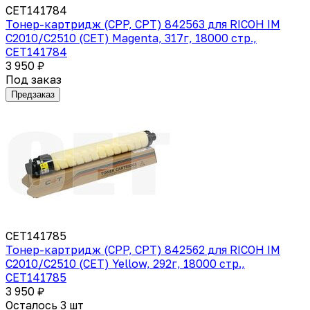
CET141784
Тонер-картридж (CPP, CPT) 842563 для RICOH IM
C2010/C2510 (CET) Magenta, 317г, 18000 стр.,
CET141784
3 950 ₽
Под заказ
Предзаказ
CET141785
Тонер-картридж (CPP, CPT) 842562 для RICOH IM
C2010/C2510 (CET) Yellow, 292г, 18000 стр.,
CET141785
3 950 ₽
Осталось 3 шт