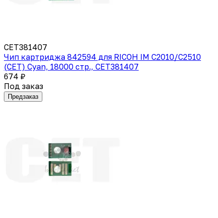
CET381407
Чип картриджа 842594 для RICOH IM C2010/C2510
(CET) Cyan, 18000 стр., CET381407
674 ₽
Под заказ
Предзаказ