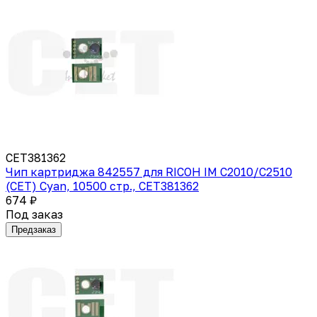
CET381362
Чип картриджа 842557 для RICOH IM C2010/C2510
(CET) Cyan, 10500 стр., CET381362
674 ₽
Под заказ
Предзаказ