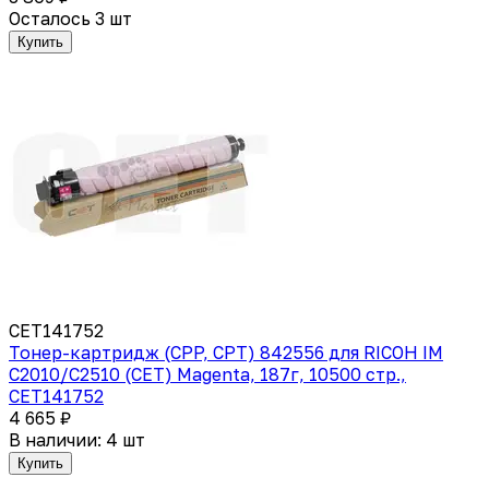
Осталось 3 шт
Купить
CET141752
Тонер-картридж (CPP, CPT) 842556 для RICOH IM
C2010/C2510 (CET) Magenta, 187г, 10500 стр.,
CET141752
4 665 ₽
В наличии: 4 шт
Купить