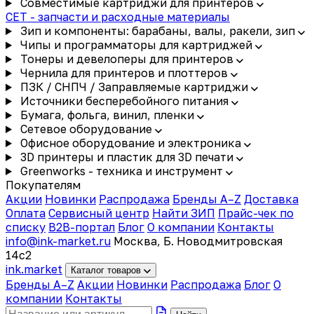
Совместимые картриджи для принтеров
CET - запчасти и расходные материалы
Зип и компоненты: барабаны, валы, ракели, зип
Чипы и программаторы для картриджей
Тонеры и девелоперы для принтеров
Чернила для принтеров и плоттеров
ПЗК / СНПЧ / Заправляемые картриджи
Источники бесперебойного питания
Бумага, фольга, винил, пленки
Сетевое оборудование
Офисное оборудование и электроника
3D принтеры и пластик для 3D печати
Greenworks - техника и инструмент
Покупателям
Акции
Новинки
Распродажа
Бренды A–Z
Доставка
Оплата
Сервисный центр
Найти ЗИП
Прайс-чек по
списку
B2B-портал
Блог
О компании
Контакты
info@ink-market.ru
Москва, Б. Новодмитровская
14с2
ink
.
market
Каталог товаров
Бренды A–Z
Акции
Новинки
Распродажа
Блог
О
компании
Контакты