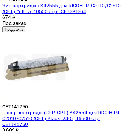
Чип картриджа 842555 для RICOH IM C2010/C2510
(CET) Yellow, 10500 стр., CET381364
674 ₽
Под заказ
Предзаказ
CET141750
Тонер-картридж (CPP, CPT) 842554 для RICOH IM
C2010/C2510 (CET) Black, 240г, 16500 стр.,
CET141750
3 809 ₽