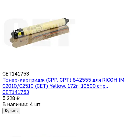
CET141753
Тонер-картридж (CPP, CPT) 842555 для RICOH IM
C2010/C2510 (CET) Yellow, 172г, 10500 стр.,
CET141753
5 228 ₽
В наличии: 4 шт
Купить