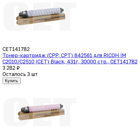
CET141782
Тонер-картридж (CPP, CPT) 842561 для RICOH IM
C2010/C2510 (CET) Black, 431г, 30000 стр., CET141782
3 282 ₽
Осталось 3 шт
Купить