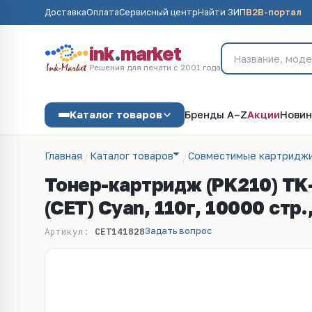
Доставка
Оплата
Сервисный центр
Найти ЗИП
B2B-портал
ink
.
market
Решения для печати с 2001 года
Каталог товаров
Бренды A–Z
Акции
Новин
Главная
Каталог товаров
Совместимые картриджи
Тонер-картридж (PK210) T
(CET) Cyan, 110г, 10000 стр
Задать вопрос
Артикул:
CET141828