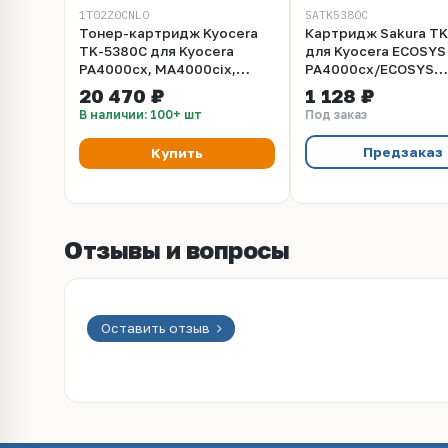
1T02Z0CNL0
SATK5380C
Тонер-картридж Kyocera
Картридж Sakura T
TK-5380C для Kyocera
для Kyocera ECOSYS
PA4000cx, MA4000cix,
PA4000cx/ECOSYS
MA4000cifx 10 000стр.
MA4000cix/ECOSYS
20 470 ₽
1 128 ₽
Оригинальный
MA4000cifx, голубо
В наличии: 100+ шт
Под заказ
10000к.
Предзаказ
Купить
Отзывы и вопросы
Оставить отзыв