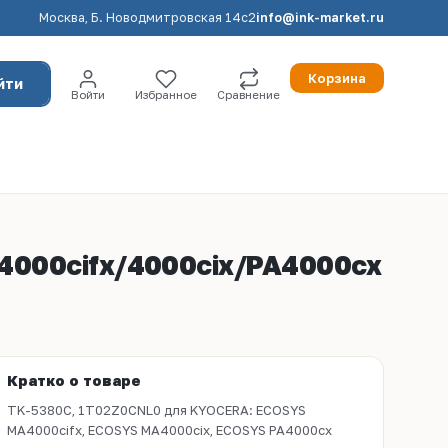
Москва, Б. Новодмитровская 14с2
info@ink-market.ru
Корзина
йти
Войти
Избранное
Сравнение
4000cifx/4000cix/PA4000cx
Кратко о товаре
TK-5380C, 1T02Z0CNL0 для KYOCERA: ECOSYS
MA4000cifx, ECOSYS MA4000cix, ECOSYS PA4000cx