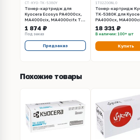
CT-KYO-TK-5380Y
1T02Z00NL0
Тонер-картридж для
Тонер-картридж Ky
Kyocera Ecosys PA4000cx,
TK-5380K для Kyoce
MA4000cix, MA4000cifx TK-
PA4000cx, MA4000ci
5380Y yellow 10K ELP
MA4000cifx 13 000с
1 874 ₽
18 331 ₽
Imaging®
Оригинальный
Под заказ
В наличии: 100+ шт
Предзаказ
Купить
Похожие товары