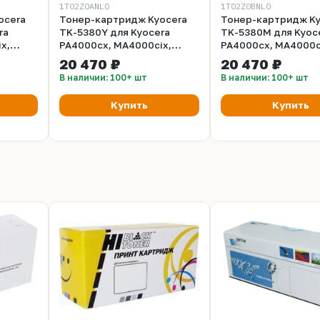
1T02Z0ANL0
1T02Z0BNL0
ocera
Тонер-картридж Kyocera
Тонер-картридж Ky
ra
TK-5380Y для Kyocera
TK-5380M для Kyoc
x,
PA4000cx, MA4000cix,
PA4000cx, MA4000c
тр.
MA4000cifx 10 000стр.
MA4000cifx 10 000с
20 470 ₽
20 470 ₽
Оригинальный
Оригинальный
В наличии: 100+ шт
В наличии: 100+ шт
Купить
Купить