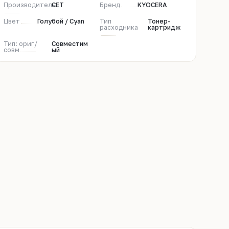
Производитель
CET
Бренд
KYOCERA
Цвет
Голубой / Cyan
Тип
Тонер-
расходника
картридж
Тип: ориг/
Совместим
совм
ый