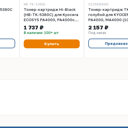
HB-TK-5380C
5139480000
K5380C
Тонер-картридж Hi-Black
Тонер-картридж T
(HB-TK-5380C) для Kyocera
голубой для KYOCE
ECOSYS PA4000, PA4000cx,
PA4000, MA4000 (1
MA4000, MA4000cix, C, 10K
(compatible)
1 737 ₽
2 157 ₽
й,
В наличии: 100+ шт
Под заказ
Предзаказ
Купить