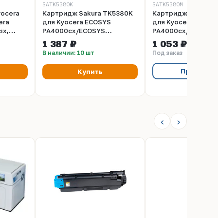
SATK5380K
SATK5380M
ocera
Картридж Sakura TK5380K
Картридж Sakura 
era
для Kyocera ECOSYS
для Kyocera ECOSY
ix,
PA4000cx/ECOSYS
PA4000cx/ECOSYS
тр.
MA4000cix/ECOSYS
MA4000cix/ECOSY
1 387 ₽
1 053 ₽
MA4000cifx, черный,
MA4000cifx, пурпу
В наличии: 10 шт
Под заказ
13000к.
10000к.
Предзака
Купить
‹
›