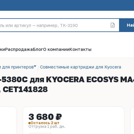
На
ки
Распродажа
Блог
О компании
Контакты
 для принтеров
Совместимые картриджи для Kyocera
K-5380C для KYOCERA ECOSYS MA
., CET141828
3 680 ₽
Осталось 2 шт
Отгрузка 1 раб. дн.