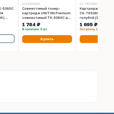
5192580000
CS-TK5380C
K-5380C
Совместимый тонер-
Картридж лазерны
RA
картридж UNITON Premium
CS-TK5380C TK-53
0K)
совместимый TK-5380C для
голубой (10000стр
KYOCERA PA4000, MA4000
Kyocera ECOSYS
1 784 ₽
1 695 ₽
(10K) голубой
PA4000cx/MA4000c
В наличии: 9 шт
Осталось 1 шт
Купить
Купить