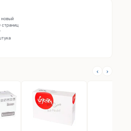
новый
 страниц
т
тука
‹
›