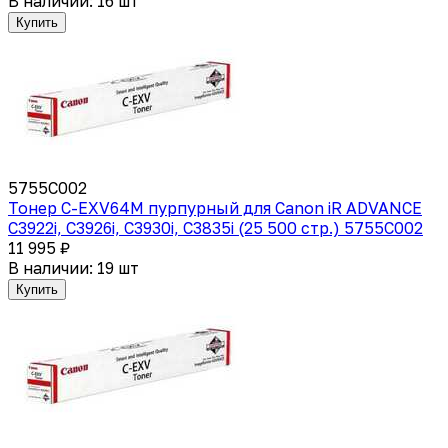
В наличии: 16 шт
Купить
5755C002
Тонер C-EXV64M пурпурный для Canon iR ADVANCE
C3922i, C3926i, C3930i, C3835i (25 500 стр.) 5755C002
11 995 ₽
В наличии: 19 шт
Купить