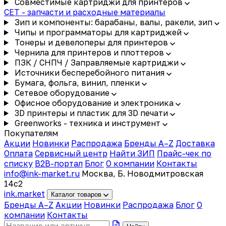
Совместимые картриджи для принтеров
CET - запчасти и расходные материалы
Зип и компоненты: барабаны, валы, ракели, зип
Чипы и программаторы для картриджей
Тонеры и девелоперы для принтеров
Чернила для принтеров и плоттеров
ПЗК / СНПЧ / Заправляемые картриджи
Источники бесперебойного питания
Бумага, фольга, винил, пленки
Сетевое оборудование
Офисное оборудование и электроника
3D принтеры и пластик для 3D печати
Greenworks - техника и инструмент
Покупателям
Акции
Новинки
Распродажа
Бренды A–Z
Доставка
Оплата
Сервисный центр
Найти ЗИП
Прайс-чек по
списку
B2B-портал
Блог
О компании
Контакты
info@ink-market.ru
Москва, Б. Новодмитровская
14с2
ink
.
market
Каталог товаров
Бренды A–Z
Акции
Новинки
Распродажа
Блог
О
компании
Контакты