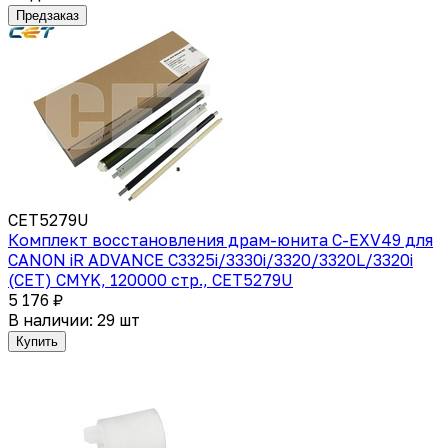
Предзаказ
CET5279U
Комплект восстановления драм-юнита C-EXV49 для
CANON iR ADVANCE C3325i/3330i/3320/3320L/3320i
(CET) CMYK, 120000 стр., CET5279U
5 176 ₽
В наличии: 29 шт
Купить