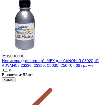
2512080000
Носитель (девелопер) IMEX для CANON iR С3020, iR
ADVANCE С3320, C3325, C5030, C5040 - 29 грамм
311 ₽
В наличии: 52 шт
Купить