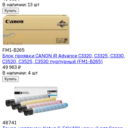
В наличии: 13 шт
Купить
FM1-B265
Блок проявки CANON iR Advance C3320, C3325, C3330,
C3520, C3525, C3530 пурпурный (FM1-B265)
49 963 ₽
В наличии: 4 шт
Купить
48741