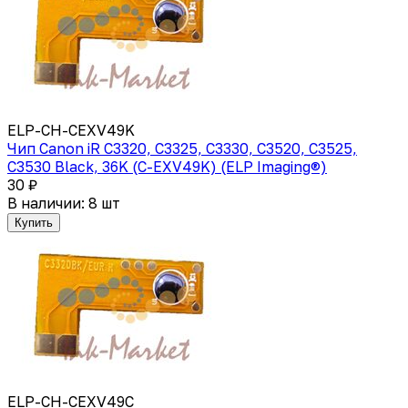
ELP-CH-CEXV49K
Чип Canon iR C3320, C3325, C3330, C3520, C3525,
C3530 Black, 36K (C-EXV49K) (ELP Imaging®)
30 ₽
В наличии: 8 шт
Купить
ELP-CH-CEXV49C