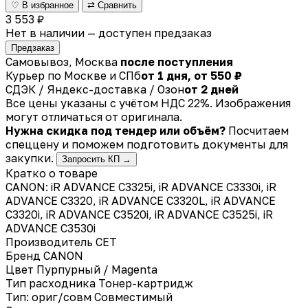
♡ В избранное
⇄ Сравнить
3 553 ₽
Нет в наличии — доступен предзаказ
Предзаказ
Самовывоз, Москва
после поступления
Курьер по Москве и СПб
от 1 дня, от 550 ₽
СДЭК / Яндекс-доставка / Озон
от 2 дней
Все цены указаны с учётом НДС 22%. Изображения
могут отличаться от оригинала.
Нужна скидка под тендер или объём?
Посчитаем
спеццену и поможем подготовить документы для
закупки.
Запросить КП →
Кратко о товаре
CANON: iR ADVANCE C3325i, iR ADVANCE C3330i, iR
ADVANCE C3320, iR ADVANCE C3320L, iR ADVANCE
C3320i, iR ADVANCE C3520i, iR ADVANCE C3525i, iR
ADVANCE C3530i
Производитель
CET
Бренд
CANON
Цвет
Пурпурный / Magenta
Тип расходника
Тонер-картридж
Тип: ориг/совм
Совместимый