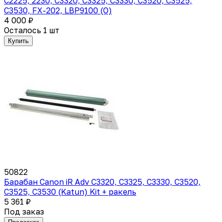
C2225, 2230, C3320, C3325, C3330, C3520, C3525,
C3530, FX-202, LBP9100 (O)
4 000 ₽
Осталось 1 шт
Купить
50822
Барабан Canon iR Adv C3320, C3325, C3330, C3520,
C3525, C3530 (Katun) Kit + ракель
5 361 ₽
Под заказ