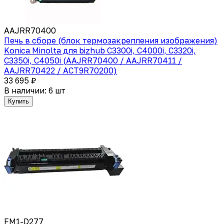
AAJRR70400
Печь в сборе (блок термозакрепления изображения)
Konica Minolta для bizhub C3300i, C4000i, C3320i,
C3350i, C4050i (AAJRR70400 / AAJRR70411 /
AAJRR70422 / ACT9R70200)
33 695 ₽
В наличии: 6 шт
Купить
FM1-D277