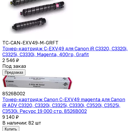
TC-CAN-EXV49-M-GRFT
Тонер-картридж C-EXV49 для Canon iR C3320, C3320i,
C3325i, C3330i, Magenta, 400гр, Grafit
2 546 ₽
Под заказ
Предзаказ
8526B002
Тонер-картридж Canon C-EXV49 magenta для Canon
iR ADV C3320, C3320i, C3325i, C3330i, C3520i, C3525i,
C3530i. Ресурс 19 000 стр. 8526B002
9 140 ₽
В наличии: 82 шт
Купить