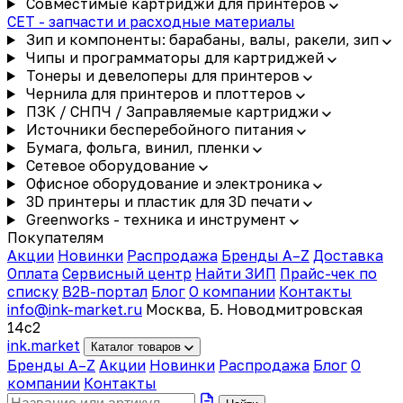
Совместимые картриджи для принтеров
CET - запчасти и расходные материалы
Зип и компоненты: барабаны, валы, ракели, зип
Чипы и программаторы для картриджей
Тонеры и девелоперы для принтеров
Чернила для принтеров и плоттеров
ПЗК / СНПЧ / Заправляемые картриджи
Источники бесперебойного питания
Бумага, фольга, винил, пленки
Сетевое оборудование
Офисное оборудование и электроника
3D принтеры и пластик для 3D печати
Greenworks - техника и инструмент
Покупателям
Акции
Новинки
Распродажа
Бренды A–Z
Доставка
Оплата
Сервисный центр
Найти ЗИП
Прайс-чек по
списку
B2B-портал
Блог
О компании
Контакты
info@ink-market.ru
Москва, Б. Новодмитровская
14с2
ink
.
market
Каталог товаров
Бренды A–Z
Акции
Новинки
Распродажа
Блог
О
компании
Контакты