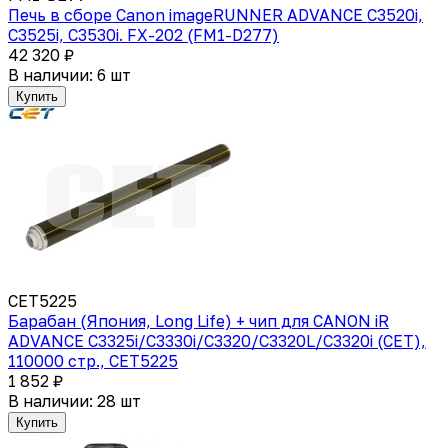
Печь в сборе Canon imageRUNNER ADVANCE C3520i,
C3525i, C3530i. FX-202 (FM1-D277)
42 320 ₽
В наличии: 6 шт
Купить
CET5225
Барабан (Япония, Long Life) + чип для CANON iR
ADVANCE C3325i/C3330i/C3320/C3320L/C3320i (CET),
110000 стр., CET5225
1 852 ₽
В наличии: 28 шт
Купить