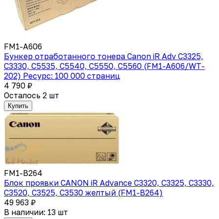
FM1-A606
Бункер отработанного тонера Canon iR Adv C3325,
C3330, C5535, C5540, C5550, C5560 (FM1-A606/WT-
202) Ресурс: 100 000 страниц
4 790 ₽
Осталось 2 шт
Купить
FM1-B264
Блок проявки CANON iR Advance C3320, C3325, C3330,
C3520, C3525, C3530 желтый (FM1-B264)
49 963 ₽
В наличии: 13 шт