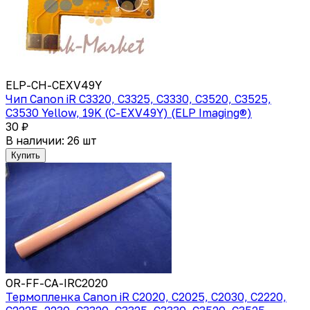
ELP-CH-CEXV49Y
Чип Canon iR C3320, C3325, C3330, C3520, C3525,
C3530 Yellow, 19K (C-EXV49Y) (ELP Imaging®)
30 ₽
В наличии: 26 шт
Купить
OR-FF-CA-IRC2020
Термопленка Canon iR C2020, C2025, C2030, C2220,