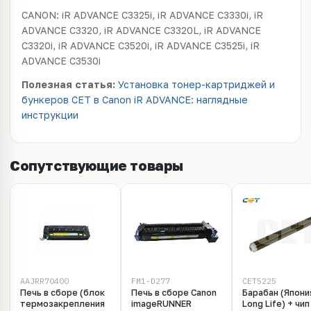
CANON: iR ADVANCE C3325i, iR ADVANCE C3330i, iR
ADVANCE C3320, iR ADVANCE C3320L, iR ADVANCE
C3320i, iR ADVANCE C3520i, iR ADVANCE C3525i, iR
ADVANCE C3530i
Полезная статья:
Установка тонер-картриджей и
бункеров CET в Canon iR ADVANCE: наглядные
инструкции
Сопутствующие товары
AAJRR70400
FM1-D277
CET5225
Печь в сборе (блок
Печь в сборе Canon
Барабан (Япони
термозакрепления
imageRUNNER
Long Life) + чи