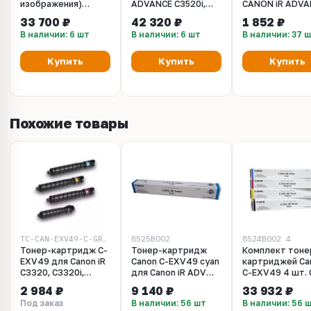
изображения)
ADVANCE C3520i,
CANON iR ADVA
Konica Minolta для
C3525i, C3530i. FX-
C3325i/C3330i
33 700 ₽
42 320 ₽
1 852 ₽
bizhub C3300i,
202 (FM1-D277)
(CET), 110000 с
В наличии: 6 шт
В наличии: 6 шт
В наличии: 37 
C4000i, C3320i,
CET5225
C3350i, C4050i
(AAJRR70400 /
Купить
Купить
Купить
AAJRR70411 /
AAJRR70422 /
ACT9R70200)
Похожие товары
TC-CAN-EXV49-C-GRFT
8525B002
8524B002_4
Тонер-картридж C-
Тонер-картридж
Комплект тоне
EXV49 для Canon iR
Canon C-EXV49 cyan
картриджей Ca
C3320, C3320i,
для Canon iR ADV
C-EXV49 4 шт.
C3325i, C3330i, Cyan,
C3320, C3320i,
8524B002
2 984 ₽
9 140 ₽
33 932 ₽
400гр, Grafit
C3325i, C3330i,
Под заказ
В наличии: 56 шт
В наличии: 56 
C3520i, C3525i,