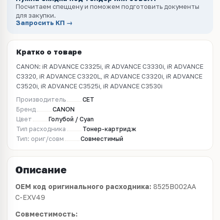
Посчитаем спеццену и поможем подготовить документы
для закупки.
Запросить КП →
Кратко о товаре
CANON: iR ADVANCE C3325i, iR ADVANCE C3330i, iR ADVANCE
C3320, iR ADVANCE C3320L, iR ADVANCE C3320i, iR ADVANCE
C3520i, iR ADVANCE C3525i, iR ADVANCE C3530i
Производитель
CET
Бренд
CANON
Цвет
Голубой / Cyan
Тип расходника
Тонер-картридж
Тип: ориг/совм
Совместимый
Описание
OEM код оригинального расходника:
8525B002AA
C-EXV49
Совместимость: