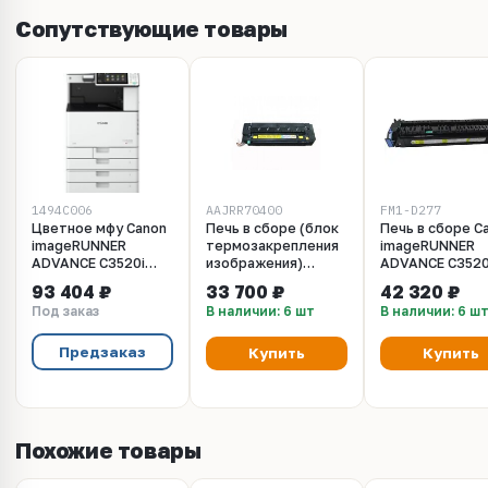
Сопутствующие товары
1494C006
AAJRR70400
FM1-D277
Цветное мфу Canon
Печь в сборе (блок
Печь в сборе C
imageRUNNER
термозакрепления
imageRUNNER
ADVANCE C3520i
изображения)
ADVANCE C3520
(1494C006)
Konica Minolta для
C3525i, C3530i. 
93 404 ₽
33 700 ₽
42 320 ₽
bizhub C3300i,
202 (FM1-D277
Под заказ
В наличии: 6 шт
В наличии: 6 ш
C4000i, C3320i,
C3350i, C4050i
(AAJRR70400 /
Предзаказ
Купить
Купить
AAJRR70411 /
AAJRR70422 /
ACT9R70200)
Похожие товары