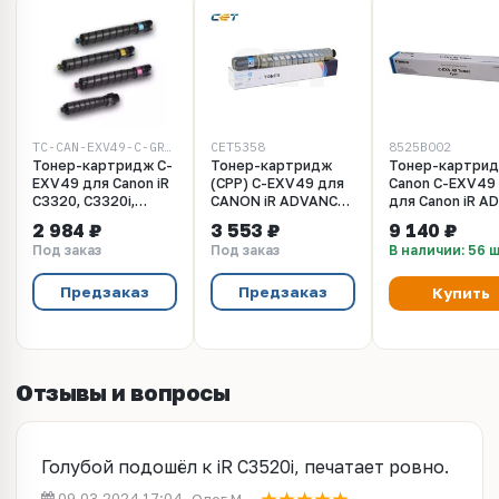
TC-CAN-EXV49-C-GRFT
CET5358
8525B002
Тонер-картридж C-
Тонер-картридж
Тонер-картри
EXV49 для Canon iR
(CPP) C-EXV49 для
Canon C-EXV49 
C3320, C3320i,
CANON iR ADVANCE
для Canon iR A
C3325i, C3330i, Cyan,
C3325i/3330i/3320
C3320, C3320i,
2 984 ₽
3 553 ₽
9 140 ₽
400гр, Grafit
(CET) Cyan, 463г,
C3325i, C3330i,
Под заказ
Под заказ
В наличии: 56 
19000 стр., CET5358
C3520i, C3525i,
C3530i. Ресурс 
000 стр. 8525B
Предзаказ
Предзаказ
Купить
Отзывы и вопросы
Голубой подошёл к iR C3520i, печатает ровно.
09.03.2024 17:04
Олег М.