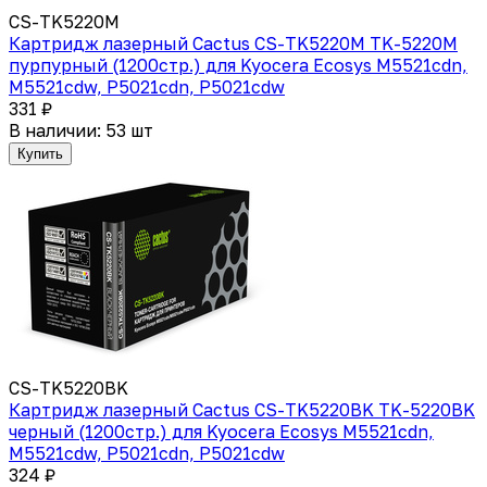
CS-TK5220M
Картридж лазерный Cactus CS-TK5220M TK-5220M
пурпурный (1200стр.) для Kyocera Ecosys M5521cdn,
M5521cdw, P5021cdn, P5021cdw
331 ₽
В наличии: 53 шт
Купить
CS-TK5220BK
Картридж лазерный Cactus CS-TK5220BK TK-5220BK
черный (1200стр.) для Kyocera Ecosys M5521cdn,
M5521cdw, P5021cdn, P5021cdw
324 ₽