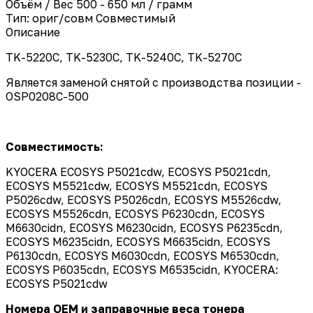
Объём / Вес
500 - 650 мл / грамм
Тип: ориг/совм
Совместимый
Описание
TK-5220C, TK-5230C, TK-5240C, TK-5270C
Является заменой снятой с производства позиции -
OSP0208C-500
Совместимость:
KYOCERA ECOSYS P5021cdw, ECOSYS P5021cdn,
ECOSYS M5521cdw, ECOSYS M5521cdn, ECOSYS
P5026cdw, ECOSYS P5026cdn, ECOSYS M5526cdw,
ECOSYS M5526cdn, ECOSYS P6230cdn, ECOSYS
M6630cidn, ECOSYS M6230cidn, ECOSYS P6235cdn,
ECOSYS M6235cidn, ECOSYS M6635cidn, ECOSYS
P6130cdn, ECOSYS M6030cdn, ECOSYS M6530cdn,
ECOSYS P6035cdn, ECOSYS M6535cidn, KYOCERA:
ECOSYS P5021cdw
Номера OEM и заправочные веса тонера