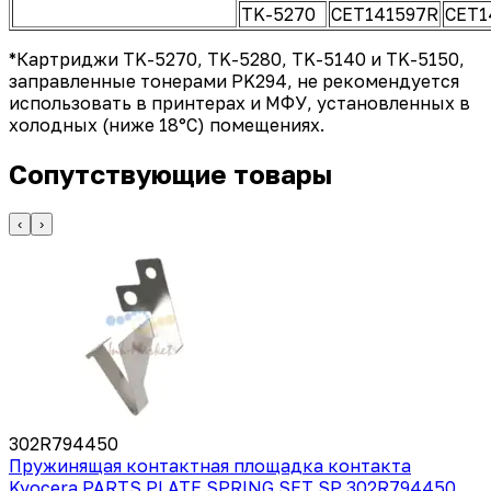
TK-5270
CET141597R
CET1
*Картриджи TK-5270, TK-5280, TK-5140 и TK-5150,
заправленные тонерами PK294, не рекомендуется
использовать в принтерах и МФУ, установленных в
холодных (ниже 18°C) помещениях.
Сопутствующие товары
‹
›
302R794450
Пружинящая контактная площадка контакта
Kyocera PARTS PLATE SPRING SET SP 302R794450