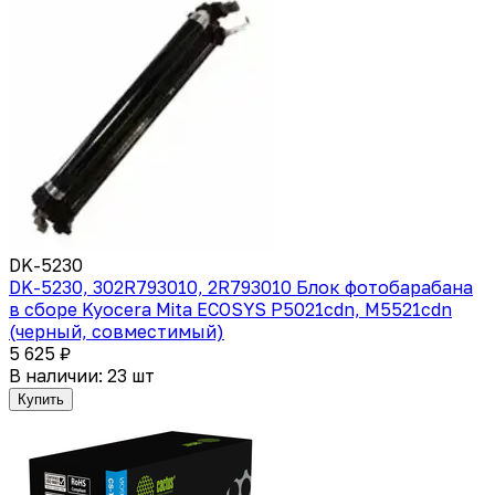
DK-5230
DK-5230, 302R793010, 2R793010 Блок фотобарабана
в сборе Kyocera Mita ECOSYS P5021cdn, M5521cdn
(черный, совместимый)
5 625 ₽
В наличии: 23 шт
Купить