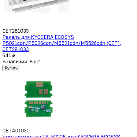
CET281033
Ракель для KYOCERA ECOSYS
P5021cdn/P5026cdn/M5521cdn/M5526cdn (CET),
CET281033
641 ₽
В наличии: 8 шт
Купить
CET401030
Чип картриджа TK-5220K для KYOCERA ECOSYS