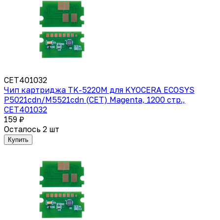
CET401032
Чип картриджа TK-5220M для KYOCERA ECOSYS
P5021cdn/M5521cdn (CET) Magenta, 1200 стр.,
CET401032
159 ₽
Осталось 2 шт
Купить