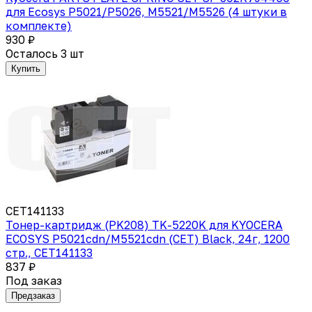
для Ecosys P5021/P5026, M5521/M5526 (4 штуки в
комплекте)
930 ₽
Осталось 3 шт
Купить
CET141133
Тонер-картридж (PK208) TK-5220K для KYOCERA
ECOSYS P5021cdn/M5521cdn (CET) Black, 24г, 1200
стр., CET141133
837 ₽
Под заказ
Предзаказ