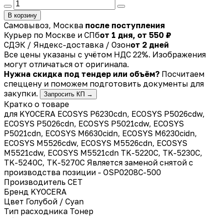
В корзину
Самовывоз, Москва
после поступления
Курьер по Москве и СПб
от 1 дня, от 550 ₽
СДЭК / Яндекс-доставка / Озон
от 2 дней
Все цены указаны с учётом НДС 22%. Изображения
могут отличаться от оригинала.
Нужна скидка под тендер или объём?
Посчитаем
спеццену и поможем подготовить документы для
закупки.
Запросить КП →
Кратко о товаре
для KYOCERA ECOSYS P6230cdn, ECOSYS P5026cdw,
ECOSYS P5026cdn, ECOSYS P5021cdw, ECOSYS
P5021cdn, ECOSYS M6630cidn, ECOSYS M6230cidn,
ECOSYS M5526cdw, ECOSYS M5526cdn, ECOSYS
M5521cdw, ECOSYS M5521cdn TK-5220C, TK-5230C,
TK-5240C, TK-5270C Является заменой снятой с
производства позиции - OSP0208C-500
Производитель
CET
Бренд
KYOCERA
Цвет
Голубой / Cyan
Тип расходника
Тонер