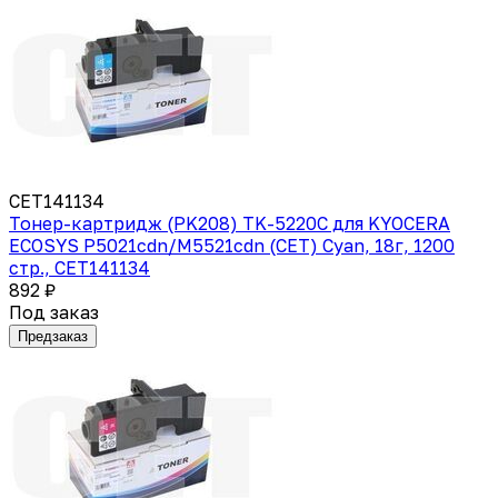
CET141134
Тонер-картридж (PK208) TK-5220C для KYOCERA
ECOSYS P5021cdn/M5521cdn (CET) Cyan, 18г, 1200
стр., CET141134
892 ₽
Под заказ
Предзаказ