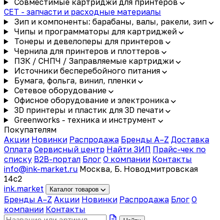
Совместимые картриджи для принтеров
CET - запчасти и расходные материалы
Зип и компоненты: барабаны, валы, ракели, зип
Чипы и программаторы для картриджей
Тонеры и девелоперы для принтеров
Чернила для принтеров и плоттеров
ПЗК / СНПЧ / Заправляемые картриджи
Источники бесперебойного питания
Бумага, фольга, винил, пленки
Сетевое оборудование
Офисное оборудование и электроника
3D принтеры и пластик для 3D печати
Greenworks - техника и инструмент
Покупателям
Акции
Новинки
Распродажа
Бренды A–Z
Доставка
Оплата
Сервисный центр
Найти ЗИП
Прайс-чек по
списку
B2B-портал
Блог
О компании
Контакты
info@ink-market.ru
Москва, Б. Новодмитровская
14с2
ink
.
market
Каталог товаров
Бренды A–Z
Акции
Новинки
Распродажа
Блог
О
компании
Контакты