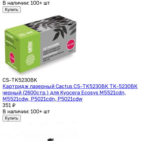
В наличии: 100+ шт
Купить
CS-TK5230BK
Картридж лазерный Cactus CS-TK5230BK TK-5230BK
черный (2600стр.) для Kyocera Ecosys M5521cdn,
M5521cdw, P5021cdn, P5021cdw
351 ₽
В наличии: 100+ шт
Купить