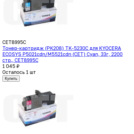
CET8995C
Тонер-картридж (PK208) TK-5230C для KYOCERA
ECOSYS P5021cdn/M5521cdn (CET) Cyan, 33г, 2200
стр., CET8995C
1 045 ₽
Осталось 1 шт
Купить