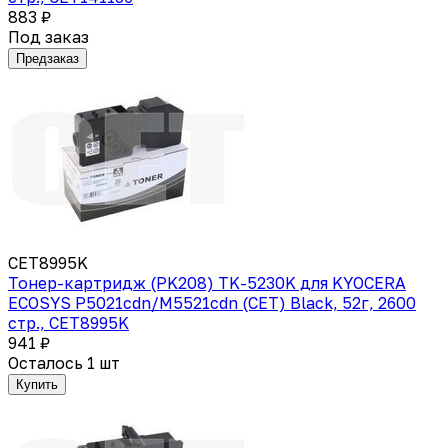
883 ₽
Под заказ
Предзаказ
CET8995K
Тонер-картридж (PK208) TK-5230K для KYOCERA
ECOSYS P5021cdn/M5521cdn (CET) Black, 52г, 2600
стр., CET8995K
941 ₽
Осталось 1 шт
Купить