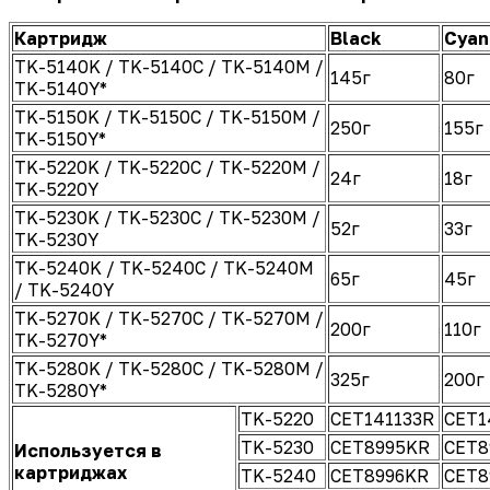
Картридж
Black
Cyan
TK-5140K / TK-5140C / TK-5140M /
145г
80г
TK-5140Y*
TK-5150K / TK-5150C / TK-5150M /
250г
155г
TK-5150Y*
TK-5220K / TK-5220C / TK-5220M /
24г
18г
TK-5220Y
TK-5230K / TK-5230C / TK-5230M /
52г
33г
TK-5230Y
TK-5240K / TK-5240C / TK-5240M
65г
45г
/ TK-5240Y
TK-5270K / TK-5270C / TK-5270M /
200г
110г
TK-5270Y*
TK-5280K / TK-5280C / TK-5280M /
325г
200г
TK-5280Y*
TK-5220
CET141133R
CET1
TK-5230
CET8995KR
CET8
Используется в
картриджах
TK-5240
CET8996KR
CET8