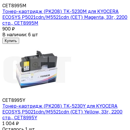
CET8995M
Тонер-картридж (PK208) TK-5230M для KYOCERA
ECOSYS P5021cdn/M5521cdn (CET) Magenta, 33г, 2200
стр., CET8995M
900 ₽
В наличии: 6 шт
Купить
CET8995Y
Тонер-картридж (PK208) TK-5230Y для KYOCERA
ECOSYS P5021cdn/M5521cdn (CET) Yellow, 33г, 2200
стр., CET8995Y
1 004 ₽
Осталось 1 шт