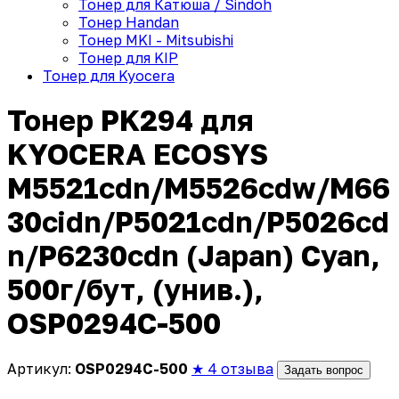
Тонер для Катюша / Sindoh
Тонер Handan
Тонер MKI - Mitsubishi
Тонер для KIP
Тонер для Kyocera
Тонер PK294 для
KYOCERA ECOSYS
M5521cdn/M5526cdw/M66
30cidn/P5021cdn/P5026cd
n/P6230cdn (Japan) Cyan,
500г/бут, (унив.),
OSP0294C-500
Артикул:
OSP0294C-500
★ 4 отзыва
Задать вопрос