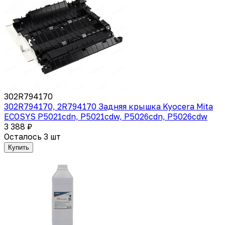
302R794170
302R794170, 2R794170 Задняя крышка Kyocera Mita
ECOSYS P5021cdn, P5021cdw, P5026cdn, P5026cdw
3 388 ₽
Осталось 3 шт
Купить