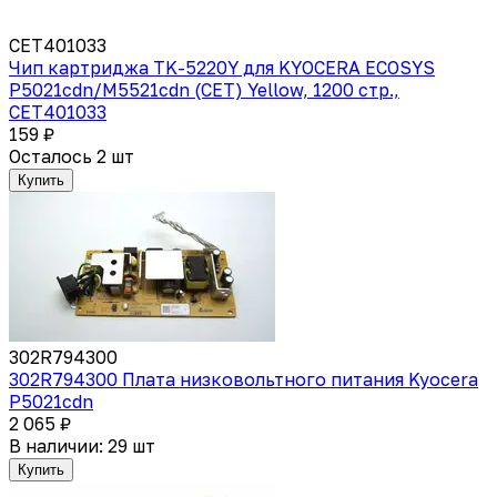
CET401033
Чип картриджа TK-5220Y для KYOCERA ECOSYS
P5021cdn/M5521cdn (CET) Yellow, 1200 стр.,
CET401033
159 ₽
Осталось 2 шт
Купить
302R794300
302R794300 Плата низковольтного питания Kyocera
P5021cdn
2 065 ₽
В наличии: 29 шт
Купить