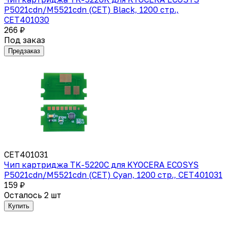
P5021cdn/M5521cdn (CET) Black, 1200 стр.,
CET401030
266 ₽
Под заказ
Предзаказ
CET401031
Чип картриджа TK-5220C для KYOCERA ECOSYS
P5021cdn/M5521cdn (CET) Cyan, 1200 стр., CET401031
159 ₽
Осталось 2 шт
Купить