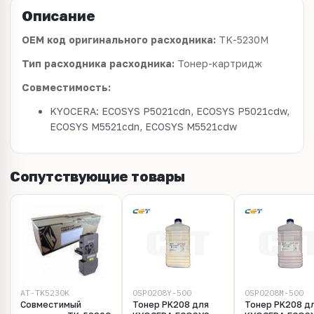
Описание
OEM код оригинального расходника:
TK-5230M
Тип расходника расходника:
Тонер-картридж
Совместимость:
KYOCERA: ECOSYS P5021cdn, ECOSYS P5021cdw,
ECOSYS M5521cdn, ECOSYS M5521cdw
Сопутствующие товары
AT-TK5230K
OSP0208Y-500
OSP0208M-500
Совместимый
Тонер PK208 для
Тонер PK208 д