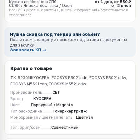
Курьер по Москве и СПб
от 1 дня, от 550 ₽
СДЭК / Яндекс-доставка / Озон
от 2 дней
Все цены указаны с учётом НДС 22%. Изображения могут отличаться
от оригинала.
Нужна скидка под тендер или объём?
Посчитаем спеццену и поможем подготовить документы
для закупки.
Запросить КП →
Кратко о товаре
TK-5230MKYOCERA: ECOSYS P5021cdn, ECOSYS P5021cdw,
ECOSYS M5521cdn, ECOSYS M5521cdw
Производитель
CET
Бренд
KYOCERA
Цвет
Пурпурный / Magenta
Тип расходника
Тонер-картридж
Монохромная / цветная печать
Цветная
Тип: ориг/совм
Совместимый