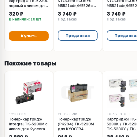
картридж TK-5230C
KYOCERA ECOSYS
KYOCERA ECOS
черный с чипом для
M5521cdn/M5526cdw/P5021cdn/P5026cd
M5521cdn/M552
Kyocera Ecosys
(Japan) Yellow,
(Japan) Magenta
320 ₽
3 740 ₽
3 740 ₽
M5521 / P5021
500г/бут, (унив.),
500г/бут, (унив.
В наличии: 10 шт
Под заказ
Под заказ
(Aquamarine)
OSP0208Y-500
OSP0208M-500
Предзаказ
Предзака
Купить
Похожие товары
12100314
CET8995MR
TK-5230_KIT
Тонер-картридж
Тонер-картридж
Картриджи TK-
Integral TK-5230M с
(PK294) TK-5230M
5230K / TK-523
чипом для Kyocera
для KYOCERA
TK-5230Y / TK-
ECOSYS
5230M для Kyo