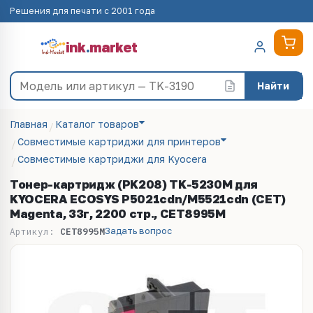
Решения для печати с 2001 года
ink
.
market
Найти
Главная
Каталог товаров
Совместимые картриджи для принтеров
Совместимые картриджи для Kyocera
Тонер-картридж (PK208) TK-5230M для
KYOCERA ECOSYS P5021cdn/M5521cdn (CET)
Magenta, 33г, 2200 стр., CET8995M
Задать вопрос
Артикул:
CET8995M