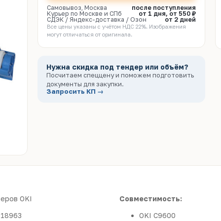
Самовывоз, Москва
после поступления
Курьер по Москве и СПб
от 1 дня, от 550 ₽
СДЭК / Яндекс-доставка / Озон
от 2 дней
Все цены указаны с учётом НДС 22%. Изображения
могут отличаться от оригинала.
Нужна скидка под тендер или объём?
Посчитаем спеццену и поможем подготовить
документы для закупки.
Запросить КП →
еров OKI
Совместимость:
918963
OKI C9600