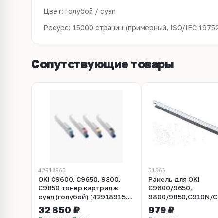
Цвет: голубой / cyan
Ресурс: 15000 страниц (примерный, ISO/IEC 19752
Сопутствующие товары
42918963
51566
OKI C9600, C9650, 9800,
Ракель для OKI
C9850 тонер картридж
C9600/9650,
cyan (голубой) (42918915,
9800/9850,C910N/C
42918963) Ресурс 15000
(УПАКОВКА 5 шт) T
32 850 ₽
979 ₽
стр.