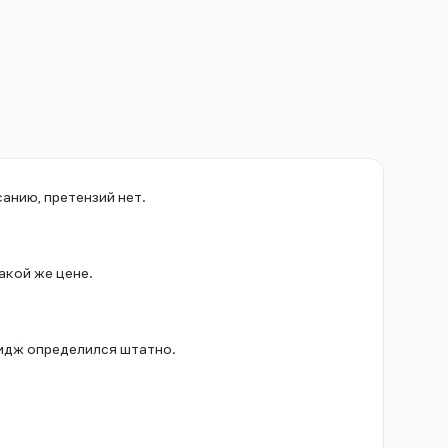
анию, претензий нет.
акой же цене.
ридж определился штатно.