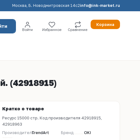
Москва, Б. Новодмитровская 14с2
info@ink-market.ru
Корзина
йти
Войти
Избранное
Сравнение
. (42918915)
Кратко о товаре
Ресурс 15000 стр. Код производителя 42918915,
42918963
Производитель
TrendArt
Бренд
OKI