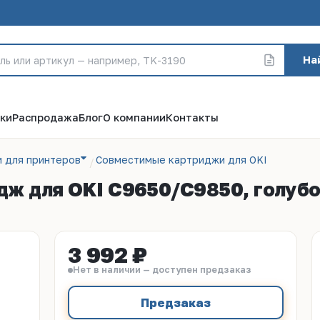
На
ки
Распродажа
Блог
О компании
Контакты
 для принтеров
Совместимые картриджи для OKI
ж для OKI C9650/C9850, голубой
3 992 ₽
Нет в наличии — доступен предзаказ
Предзаказ