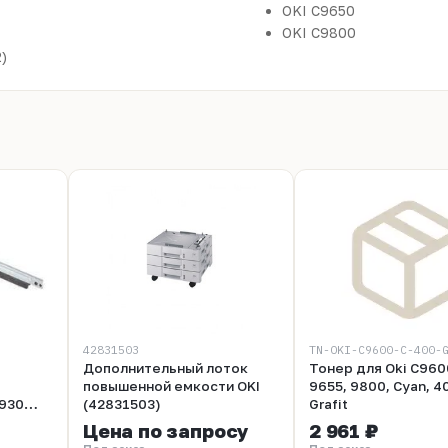
OKI C9650
OKI C9800
)
42831503
TN-OKI-C9600-C-400-
Дополнительный лоток
Тонер для Oki C960
повышенной емкости OKI
9655, 9800, Cyan, 4
930
(42831503)
Grafit
MS
Цена по запросу
2 961 ₽