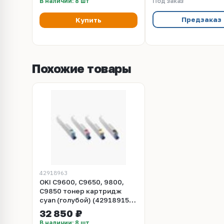
В наличии: 8 шт
Под заказ
Предзаказ
Купить
Похожие товары
42918963
OKI C9600, C9650, 9800,
C9850 тонер картридж
cyan (голубой) (42918915,
42918963) Ресурс 15000
32 850 ₽
стр.
В наличии: 8 шт