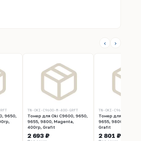
‹
›
GRFT
TN-OKI-C9600-M-400-GRFT
TN-OKI-C9600-Y-400-
0, 9650,
Тонер для Oki C9600, 9650,
Тонер для Oki C960
00гр,
9655, 9800, Magenta,
9655, 9800, Yellow,
400гр, Grafit
Grafit
2 693 ₽
2 801 ₽