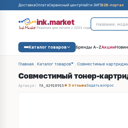
Доставка
Оплата
Сервисный центр
Найти ЗИП
B2B-портал
ink
.
market
Решения для печати с 2001 года
Каталог товаров
Бренды A–Z
Акции
Новин
Главная
Каталог товаров
Совместимые картриджи
Совместимый тонер-картрид
★ 3 отзыва
Задать вопрос
Артикул:
TA_42918915