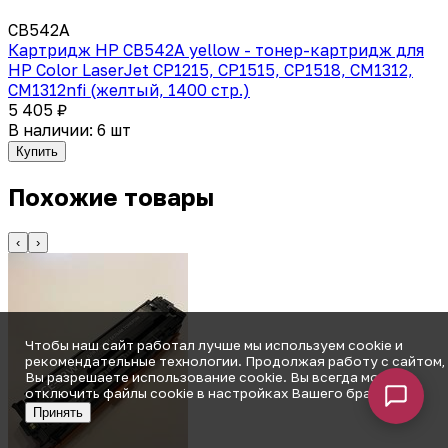
CB542A
Картридж HP CB542A yellow - тонер-картридж для
HP Color LaserJet CP1215, CP1515, CP1518, CM1312,
CM1312nfi (желтый, 1400 стр.)
5 405 ₽
В наличии: 6 шт
Купить
Похожие товары
‹
›
Чтобы наш сайт работал лучше мы используем cookie и
рекомендательные технологии. Продолжая работу с сайтом,
Вы разрешаете использование cookie. Вы всегда можете
отключить файлы cookie в настройках Вашего браузера.
Принять