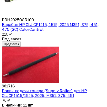
DRH2025OGR100
Барабан HP CLJ CP1215, 1515, 2025 M351, 375, 451,
475 (SC) ColorControl
210 ₽
Под заказ
Предзаказ
961718
Ролик подачи тонера (Supply Roller) для HP
CLJCP1515/1525, 2025, M351, 375, 451
76 ₽
В наличии: 11 шт