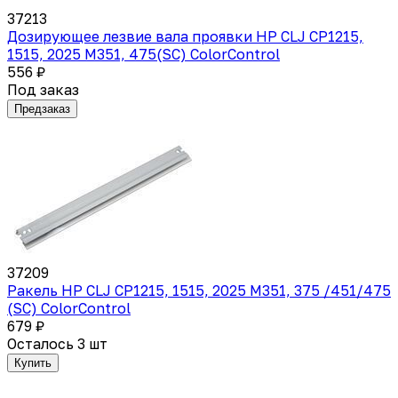
37213
Дозирующее лезвие вала проявки HP CLJ CP1215,
1515, 2025 M351, 475(SC) ColorControl
556 ₽
Под заказ
Предзаказ
37209
Ракель HP CLJ CP1215, 1515, 2025 M351, 375 /451/475
(SC) ColorControl
679 ₽
Осталось 3 шт
Купить