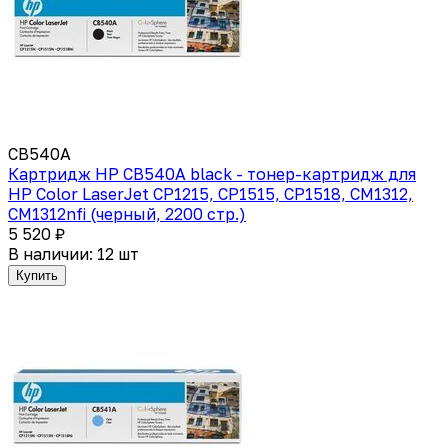
CB540A
Картридж HP CB540A black - тонер-картридж для
HP Color LaserJet CP1215, CP1515, CP1518, CM1312,
CM1312nfi (черный, 2200 стр.)
5 520 ₽
В наличии: 12 шт
Купить