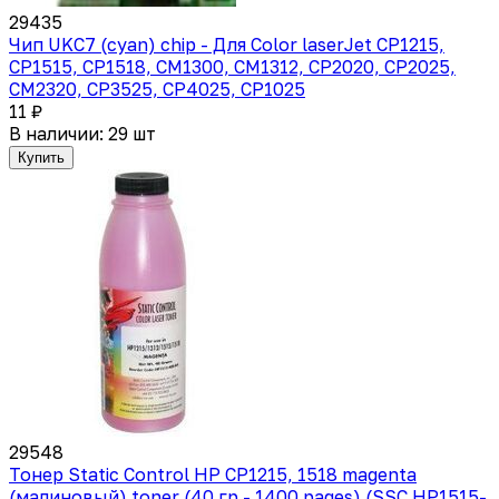
29435
Чип UKC7 (cyan) chip - Для Color laserJet CP1215,
CP1515, CP1518, CM1300, CM1312, CP2020, CP2025,
CM2320, CP3525, CP4025, CP1025
11 ₽
В наличии: 29 шт
Купить
29548
Тонер Static Control HP CP1215, 1518 magenta
(малиновый) toner (40 гр - 1400 pages) (SSC HP1515-