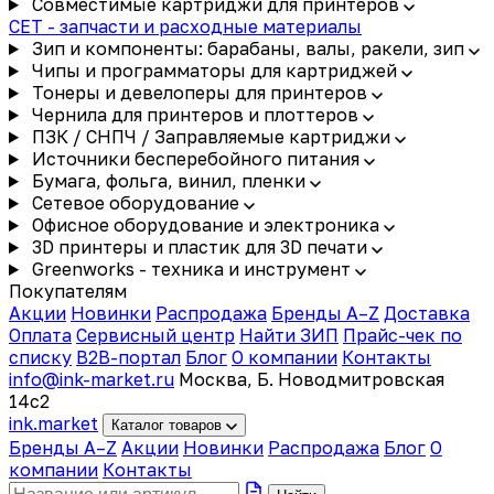
Совместимые картриджи для принтеров
CET - запчасти и расходные материалы
Зип и компоненты: барабаны, валы, ракели, зип
Чипы и программаторы для картриджей
Тонеры и девелоперы для принтеров
Чернила для принтеров и плоттеров
ПЗК / СНПЧ / Заправляемые картриджи
Источники бесперебойного питания
Бумага, фольга, винил, пленки
Сетевое оборудование
Офисное оборудование и электроника
3D принтеры и пластик для 3D печати
Greenworks - техника и инструмент
Покупателям
Акции
Новинки
Распродажа
Бренды A–Z
Доставка
Оплата
Сервисный центр
Найти ЗИП
Прайс-чек по
списку
B2B-портал
Блог
О компании
Контакты
info@ink-market.ru
Москва, Б. Новодмитровская
14с2
ink
.
market
Каталог товаров
Бренды A–Z
Акции
Новинки
Распродажа
Блог
О
компании
Контакты