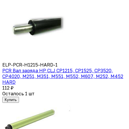
ELP-PCR-H1215-HARD-1
PCR Вал заряда HP CLJ CP1215, CP1525, CP3520,
CP4020, M251, M351, M551, M552, M607, M252, M452
HARD
112 ₽
Осталось 1 шт
Купить