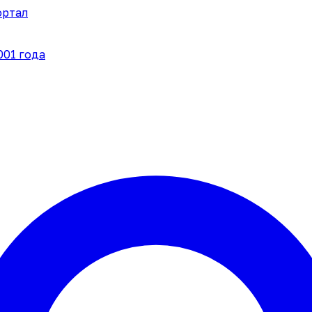
ортал
001 года