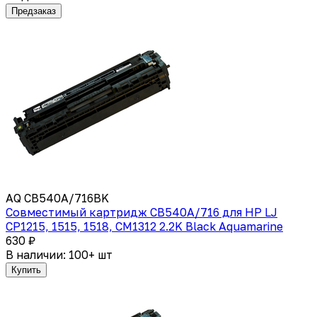
Предзаказ
AQ CB540A/716BK
Совместимый картридж CB540A/716 для HP LJ
CP1215, 1515, 1518, CM1312 2.2K Black Aquamarine
630 ₽
В наличии: 100+ шт
Купить