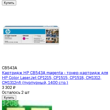
Купить
CB543A
Картридж HP CB543A magenta - тонер-картридж для
HP Color LaserJet CP1215, CP1515, CP1518, CM1312,
CM1312nfi (пурпурный, 1400 стр.)
3 302 ₽
Осталось 2 шт
Купить