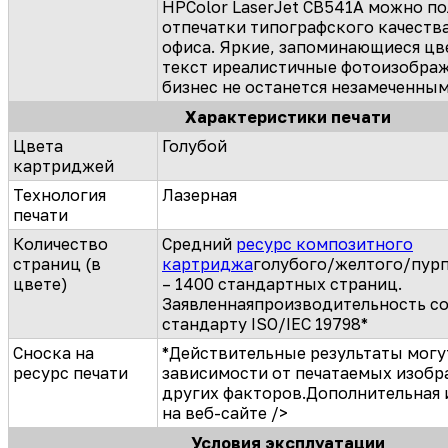
HPColor LaserJet CB541A можно по
отпечатки типографского качества
офиса. Яркие, запоминающиеся цве
текст иреалистичные фотоизображ
бизнес не останется незамеченным
Характеристики печати
Цвета
Голубой
картриджей
Технология
Лазерная
печати
Количество
Средний
ресурс композитного
страниц (в
картриджа
голубого/желтого/пурп
цвете)
– 1400 стандартных страниц.
Заявленнаяпроизводительность с
стандарту ISO/IEC 19798*
Сноска на
*Действительные результаты могу
ресурс печати
зависимости от печатаемых изобр
других факторов.Дополнительная 
на веб-сайте />
Условия эксплуатации