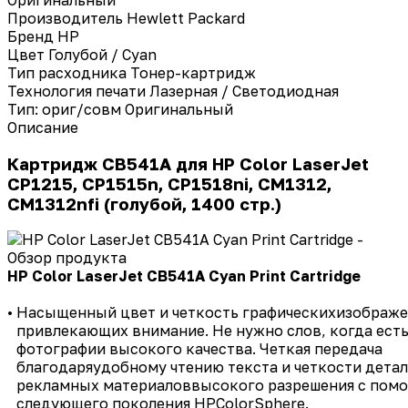
Производитель
Hewlett Packard
Бренд
HP
Цвет
Голубой / Cyan
Тип расходника
Тонер-картридж
Технология печати
Лазерная / Светодиодная
Тип: ориг/совм
Оригинальный
Описание
Картридж
CB
541
A для
HP
Color LaserJet
CP1215, CP1515n, CP1518ni, CM1312,
CM1312nfi (голубой, 1400 стр.)
HP Color LaserJet CB541A Cyan Print Cartridge
•
Насыщенный цвет и четкость графическихизображе
привлекающих внимание. Не нужно слов, когда ест
фотографии высокого качества. Четкая передача
благодаряудобному чтению текста и четкости детал
рекламных материаловвысокого разрешения с пом
следующего поколения HPColorSphere.