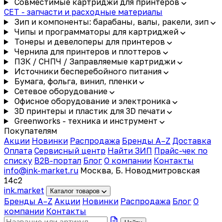
Совместимые картриджи для принтеров
CET - запчасти и расходные материалы
Зип и компоненты: барабаны, валы, ракели, зип
Чипы и программаторы для картриджей
Тонеры и девелоперы для принтеров
Чернила для принтеров и плоттеров
ПЗК / СНПЧ / Заправляемые картриджи
Источники бесперебойного питания
Бумага, фольга, винил, пленки
Сетевое оборудование
Офисное оборудование и электроника
3D принтеры и пластик для 3D печати
Greenworks - техника и инструмент
Покупателям
Акции
Новинки
Распродажа
Бренды A–Z
Доставка
Оплата
Сервисный центр
Найти ЗИП
Прайс-чек по
списку
B2B-портал
Блог
О компании
Контакты
info@ink-market.ru
Москва, Б. Новодмитровская
14с2
ink
.
market
Каталог товаров
Бренды A–Z
Акции
Новинки
Распродажа
Блог
О
компании
Контакты