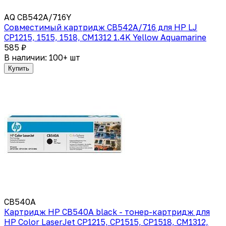
AQ CB542A/716Y
Совместимый картридж CB542A/716 для HP LJ
CP1215, 1515, 1518, CM1312 1.4K Yellow Aquamarine
585 ₽
В наличии: 100+ шт
Купить
CB540A
Картридж HP CB540A black - тонер-картридж для
HP Color LaserJet CP1215, CP1515, CP1518, CM1312,