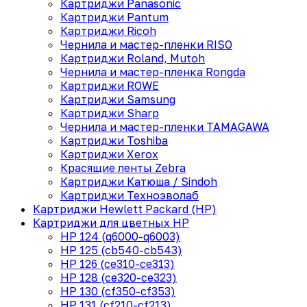
Картриджи Panasonic
Картриджи Pantum
Картриджи Ricoh
Чернила и мастер-пленки RISO
Картриджи Roland, Mutoh
Чернила и мастер-пленка Rongda
Картриджи ROWE
Картриджи Samsung
Картриджи Sharp
Чернила и мастер-пленки TAMAGAWA
Картриджи Toshiba
Картриджи Xerox
Красящие ленты Zebra
Картриджи Катюша / Sindoh
Картриджи Техноэволаб
Картриджи Hewlett Packard (HP)
Картриджи для цветных HP
HP 124 (q6000-q6003)
HP 125 (cb540-cb543)
HP 126 (ce310-ce313)
HP 128 (ce320-ce323)
HP 130 (cf350-cf353)
HP 131 (cf210-cf213)