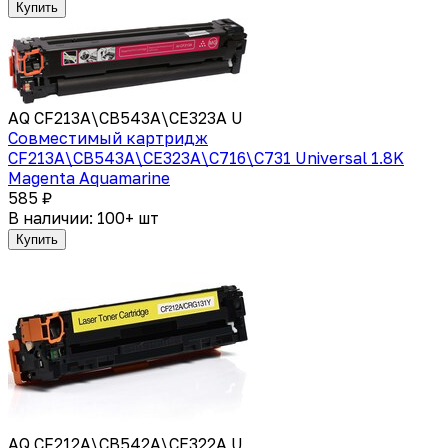
Купить
AQ CF213A\CB543A\CE323A U
Совместимый картридж
CF213A\CB543A\CE323A\C716\C731 Universal 1.8K
Magenta Aquamarine
585 ₽
В наличии: 100+ шт
Купить
AQ CF212A\CB542A\CE322A U