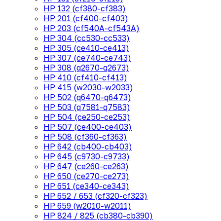
HP 132 (cf380-cf383)
HP 201 (cf400-cf403)
HP 203 (cf540A-cf543A)
HP 304 (cc530-cc533)
HP 305 (ce410-ce413)
HP 307 (ce740-ce743)
HP 308 (q2670-q2673)
HP 410 (cf410-cf413)
HP 415 (w2030-w2033)
HP 502 (q6470-q6473)
HP 503 (q7581-q7583)
HP 504 (ce250-ce253)
HP 507 (ce400-ce403)
HP 508 (cf360-cf363)
HP 642 (cb400-cb403)
HP 645 (c9730-c9733)
HP 647 (ce260-ce263)
HP 650 (ce270-ce273)
HP 651 (ce340-ce343)
HP 652 / 653 (cf320-cf323)
HP 659 (w2010-w2011)
HP 824 / 825 (cb380-cb390)