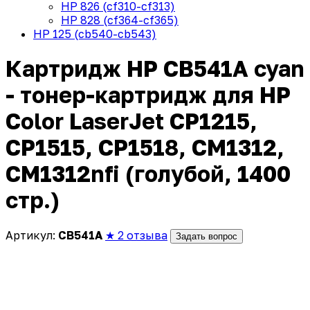
HP 826 (cf310-cf313)
HP 828 (cf364-cf365)
HP 125 (cb540-cb543)
Картридж HP CB541A cyan
- тонер-картридж для HP
Color LaserJet CP1215,
CP1515, CP1518, CM1312,
CM1312nfi (голубой, 1400
стр.)
Артикул:
CB541A
★ 2 отзыва
Задать вопрос