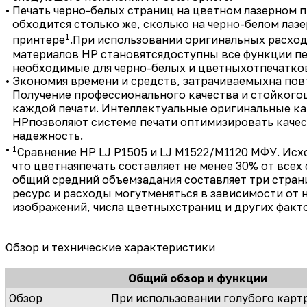
•
Печать черно-белых страниц на цветном лазерном 
обходится столько же, сколько на черно-белом лаз
1
принтере
.При использовании оригинальных расхо
материалов HP становятсядоступны все функции пе
необходимые для черно-белых и цветныхотпечатко
•
Экономия времени и средств, затрачиваемыхна пов
Получение профессионального качества и стойкого
каждой печати. Интеллектуальные оригинальные к
HPпозволяют системе печати оптимизировать качес
надежность.
•
1
Сравнение HP LJ P1505 и LJ M1522/M1120 МФУ. Исхо
что цветнаяпечать составляет не менее 30% от всех 
общий средний объемзадания составляет три стран
ресурс и расходы могутменяться в зависимости от 
изображений, числа цветныхстраниц и других факт
Обзор и технические характеристики
Общий обзор и функции
Обзор
При использовании голубого кар