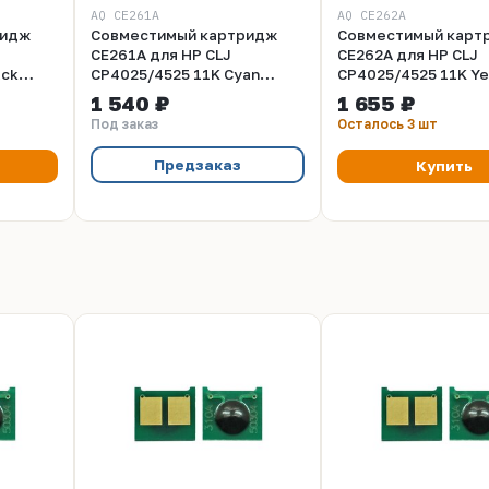
AQ CE261A
AQ CE262A
ридж
Совместимый картридж
Совместимый карт
CE261A для HP СLJ
CE262A для HP СLJ
ack
CP4025/4525 11K Cyan
CP4025/4525 11K Ye
Aquamarine
Aquamarine
1 540 ₽
1 655 ₽
Под заказ
Осталось 3 шт
Предзаказ
Купить