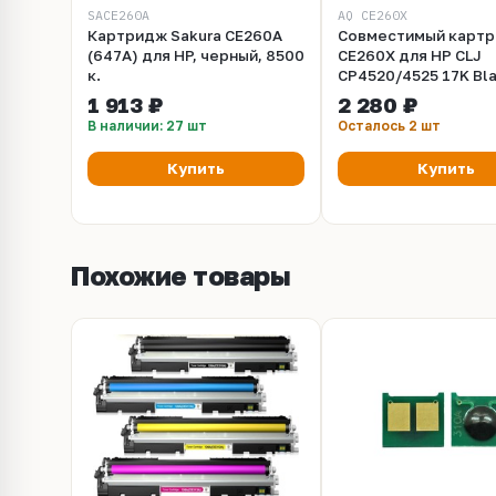
SACE260A
AQ CE260X
Картридж Sakura CE260A
Совместимый карт
(647A) для HP, черный, 8500
CE260X для HP СLJ
к.
CP4520/4525 17K Bl
Aquamarine
1 913 ₽
2 280 ₽
В наличии: 27 шт
Осталось 2 шт
Купить
Купить
Похожие товары