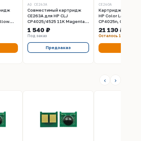
AQ CE263A
CE260A
ридж
Совместимый картридж
Картридж HP CE26
CE263A для HP СLJ
HP Color LaserJet E
llow
CP4025/4525 11K Magenta
CP4025n, CP4025dn
Aquamarine
CP4525n, CP4525dn
1 540 ₽
21 130 ₽
CP4525xn, CM4540
Под заказ
Осталось 1 шт
(черный, стандарт
емкости, 8500 стр.
Предзаказ
Купить
‹
›