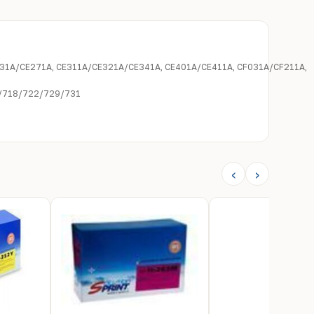
31A/CE271A, CE311A/CE321A/CE341A, CE401A/CE411A, CF031A/CF211A,
6/718/722/729/731
‹
›