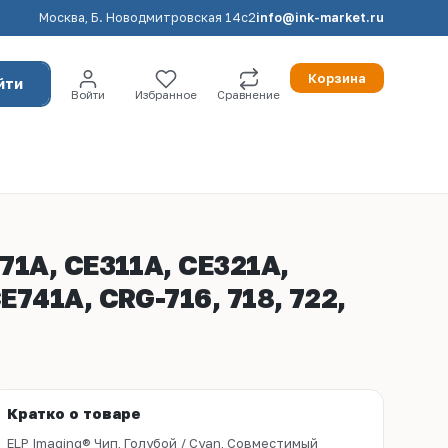
Москва, Б. Новодмитровская 14с2
info@ink-market.ru
Корзина
йти
Войти
Избранное
Сравнение
71A, CE311A, CE321A,
741A, CRG-716, 718, 722,
Кратко о товаре
ELP Imaging® Чип, Голубой / Cyan, Совместимый