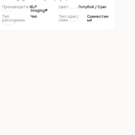
Производитель
ELP
Цвет
Голубой / Cyan
Imaging®
Тип
Чип
Тип: ориг/
Совместим
расходника
совм
ый