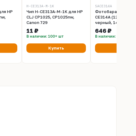
H-CE313A-M-1K
SACE314A
для HP
Чип H-CE313A-M-1K для HP
Фотобарабан Saku
nw,
CLJ CP1025, CP1025nw,
CE314A (126A) для 
Canon 729
черный, 14000 к.
11 ₽
646 ₽
В наличии: 100+ шт
В наличии: 100+ шт
Купить
Купить