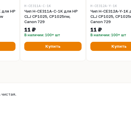
H-CE311A-C-1K
H-CE312A-Y-1K
K для HP
Чип H-CE311A-C-1K для HP
Чип H-CE312A-Y-1K 
nw
CLJ CP1025, CP1025nw,
CLJ CP1025, CP1025
Canon 729
Canon 729
11 ₽
11 ₽
В наличии: 100+ шт
В наличии: 100+ шт
Купить
Купить
 чистая.