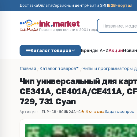
Доставка
Оплата
Сервисный центр
Найти ЗИП
B2B-портал
ink
.
market
Решения для печати с 2001 года
Каталог товаров
Бренды A–Z
Акции
Новин
Главная
Каталог товаров
Чипы и программаторы 
Чип универсальный для кар
CE341A, CE401A/CE411A, CF0
729, 731 Cyan
★ 4 отзыва
Задать вопрос
Артикул:
ELP-CH-HCUN24A-C