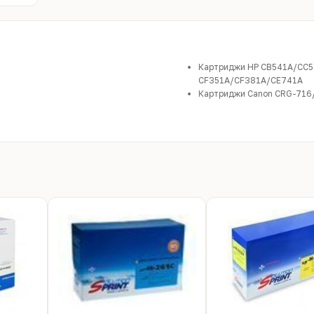
Картриджи HP CB541A/CC5
CF351A/CF381A/CE741A
Картриджи Canon CRG-71