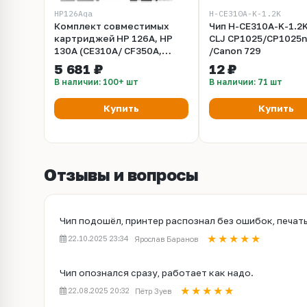
HP126Aqa
H-CE310A-K-1.2K
Комплект совместимых
Чип H-CE310A-K-1.2
картриджей HP 126A, HP
CLJ CP1025/CP1025
130A (CE310A/ CF350A,
/Canon 729
CE311A/ CF351A, CE312A/
5 681 ₽
12 ₽
CF352A, CE313A/ CF353A)
В наличии: 100+ шт
В наличии: 71 шт
Canon 729, универсальный
HP/Canon
Купить
Купить
Отзывы и вопросы
Чип подошёл, принтер распознал без ошибок, печать
22.10.2025 23:34
Ярослав Баранов
Чип опознался сразу, работает как надо.
22.08.2025 20:32
Пётр Зуев