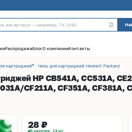
На
ки
Распродажа
Блог
О компании
Контакты
для картриджей
Чипы для картриджей Hewlett Packard
триджей HP CB541A, CC531A, CE2
31A/CF211A, CF351A, CF381A, CE
28 ₽
В наличии · 18 шт