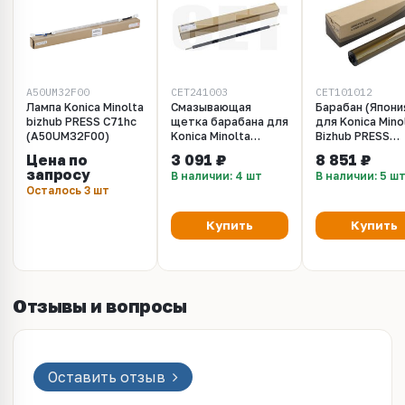
A50UM32F00
CET241003
CET101012
Лампа Konica Minolta
Смазывающая
Барабан (Япони
bizhub PRESS C71hc
щетка барабана для
для Konica Mino
(A50UM32F00)
Konica Minolta
Bizhub PRESS
Bizhub PRESS
C1060/C1070/C
Цена по
3 091 ₽
8 851 ₽
C1060/1070/71hc
(CET), 410000 с
запросу
В наличии: 4 шт
В наличии: 5 ш
(CET), CET241003
CET101012
Осталось 3 шт
Купить
Купить
Отзывы и вопросы
Оставить отзыв