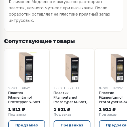
D-лимонен Медленно и аккуратно растворяет
пластик, немного мутнеет при высыхании. После
обработки оставляет на пластике приятный запах
цитрусовых.
Сопутствующие товары
S-SOFT_GRAY
M-SOFT_GRAFIT
M-SOFT_BRONZE
Пластик
Пластик
Пластик
Filamentarno!
Filamentarno!
Filamentarno!
Prototyper S-Soft
Prototyper M-Soft,
Prototyper M-S
непрозрачный. Цвет
Графит, 1.75 мм
Бронзовый
1 911 ₽
1 911 ₽
1 911 ₽
серый, 1.75 мм, 750
металлик, 1.75
Под заказ
Под заказ
Под заказ
грамм
Предзаказ
Предзаказ
Предзака